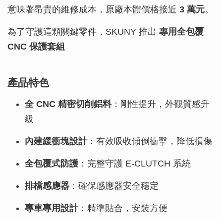
意味著昂貴的維修成本，原廠本體價格接近
3 萬元
。
為了守護這顆關鍵零件，SKUNY 推出
專用全包覆
CNC 保護套組
產品特色
全 CNC 精密切削鋁料
：剛性提升，外觀質感升
級
內建緩衝塊設計
：有效吸收傾倒衝擊，降低損傷
全包覆式防護
：完整守護 E-CLUTCH 系統
排檔感應器
：確保感應器安全穩定
專車專用設計
：精準貼合，安裝方便