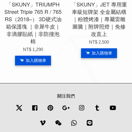
「SKUNY」TRIUMPH
「SKUNY」JET 專用重
Street Triple 765 R / 765
車級短牌架 全金屬結構
RS（2018–） 3D硬式油
｜粉體烤漆｜專屬雷雕
箱保護塊 ｜非犀牛皮｜
圖騰｜附牌照燈｜免修
非滴膠貼紙｜非防撞泡
改直上
棉
NT$ 2,500
NT$ 1,290
加入購物車
加入購物車
關注我們
Twitter
Facebook
Pinterest
Google
Instagram
Tumblr
YouTub
Vimeo
Wechat
Whatsapp
Line