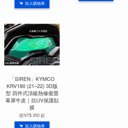
加入購物車
「SIREN」KYMCO
KRV180 (21–22) 3D版
型 四件式頂級熱修復螢
幕犀牛皮｜抗UV保護貼
膜
從
NT$ 350
起
加入購物車