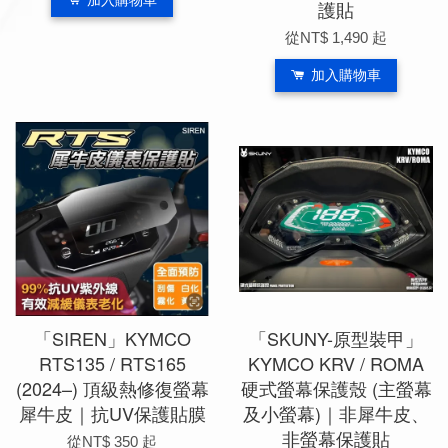
加入購物車
護貼
從
NT$ 1,490
起
加入購物車
「SIREN」KYMCO
「SKUNY-原型裝甲」
RTS135 / RTS165
KYMCO KRV / ROMA
(2024–) 頂級熱修復螢幕
硬式螢幕保護殼 (主螢幕
犀牛皮｜抗UV保護貼膜
及小螢幕)｜非犀牛皮、
非螢幕保護貼
從
NT$ 350
起