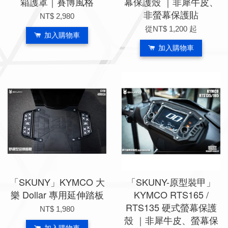
箱護罩｜賽博風格
幕保護殼 ｜非犀牛皮、
非螢幕保護貼
NT$ 2,980
從
NT$ 1,200
起
加入購物車
加入購物車
「SKUNY」KYMCO 大
「SKUNY-原型裝甲」
樂 Dollar 專用延伸踏板
KYMCO RTS165 /
RTS135 硬式螢幕保護
NT$ 1,980
殼 ｜非犀牛皮、螢幕保