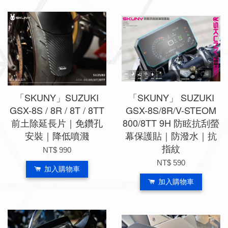
「SKUNY」SUZUKI
「SKUNY」 SUZUKI
GSX-8S / 8R / 8T / 8TT
GSX-8S/8R/V-STEOM
前土除延長片｜免鑽孔
800/8TT 9H 防眩抗刮螢
安裝｜降低噴濺
幕保護貼｜防潑水｜抗
指紋
NT$ 990
NT$ 590
加入購物車
加入購物車