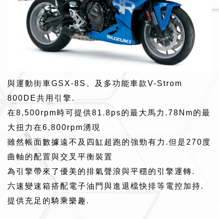
與運動街車GSX-8S、及多功能車款V-Strom
800DE共用引擎.
在8,500rpm時可提供81.8ps的最大馬力.78Nm的最
大扭力在6,800rpm湧現
雖然帳面數據遠不及四缸超跑的強勁有力.但是270度
曲軸的配置與交叉平衡裝置
為引擎帶來了優美的排氣聲浪與平穩的引擎運轉.
六速變速箱搭配電子油門與進退檔快排等電控加持.
提供充足的騎乘樂趣.