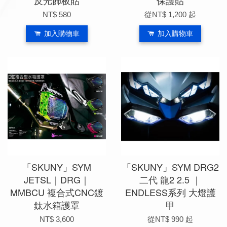
NT$ 580
從
NT$ 1,200
起
加入購物車
加入購物車
「SKUNY」SYM
「SKUNY」SYM DRG2
JETSL｜DRG｜
二代 龍2 2.5 ｜
MMBCU 複合式CNC鍍
ENDLESS系列 大燈護
鈦水箱護罩
甲
NT$ 3,600
從
NT$ 990
起