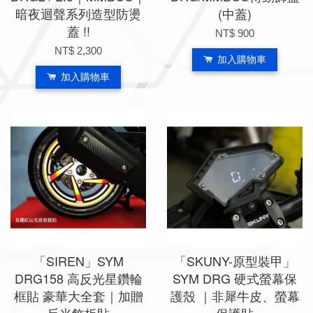
暗夜迴聲系列造型防燙
(中蓋)
蓋 !!
NT$ 900
NT$ 2,300
加入購物車
加入購物車
「SIREN」SYM
「SKUNY-原型裝甲」
DRG158 高反光星鑽輪
SYM DRG 硬式螢幕保
框貼 豪華大全套｜加贈
護殼 ｜非犀牛皮、螢幕
反光飾板貼
保護貼