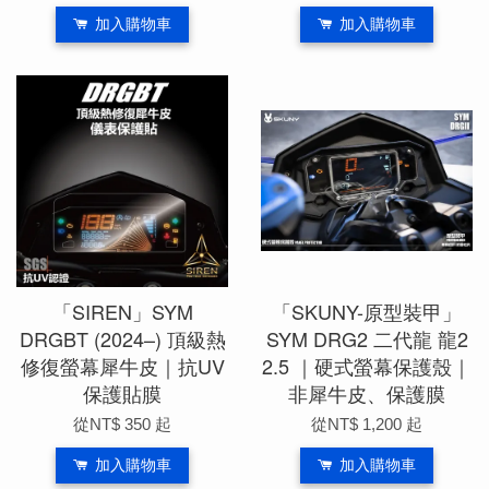
加入購物車
加入購物車
「SIREN」SYM
「SKUNY-原型裝甲」
DRGBT (2024–) 頂級熱
SYM DRG2 二代龍 龍2
修復螢幕犀牛皮｜抗UV
2.5 ｜硬式螢幕保護殼｜
保護貼膜
非犀牛皮、保護膜
從
NT$ 350
起
從
NT$ 1,200
起
加入購物車
加入購物車