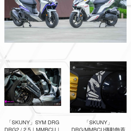
「SKUNY」SYM DRG
「SKUNY」
DRG2 / 2.5｜MMBCU｜
DRG/MMBCU傳動飾蓋