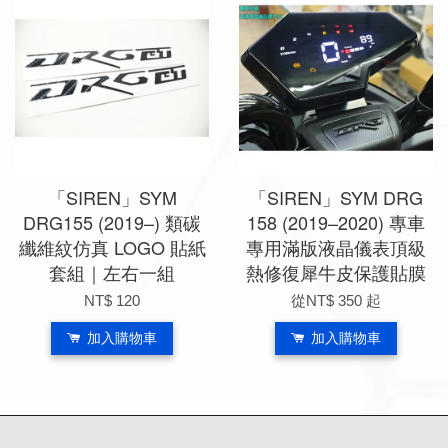
「SIREN」SYM
「SIREN」SYM DRG
DRG155 (2019–) 類碳
158 (2019–2020) 專車
纖維紋仿真 LOGO 貼紙
專用滿版液晶儀表頂級
套組｜左右一組
熱修復犀牛皮保護貼膜
NT$ 120
從
NT$ 350
起
加入購物車
加入購物車