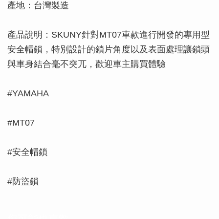
產地：台灣製造
產品說明：SKUNY針對MT07車款進行開發的專用型
安全帽鎖，特別設計的鎖片角度以及表面處理讓鎖頭
與車身結合毫不突兀，歡迎車主購買體驗
#YAMAHA
#MT07
#安全帽鎖
#防盜鎖
您可能也喜歡