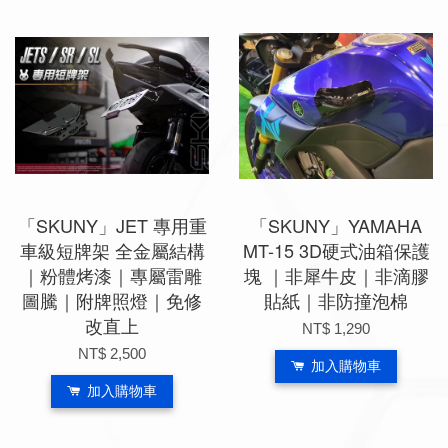
「SKUNY」JET 專用重
「SKUNY」YAMAHA
車級短牌架 全金屬結構
MT-15 3D硬式油箱保護
｜粉體烤漆｜專屬雷雕
塊 ｜非犀牛皮｜非滴膠
圖騰｜附牌照燈｜免修
貼紙｜非防撞泡棉
改直上
NT$ 1,290
NT$ 2,500
加入購物車
加入購物車