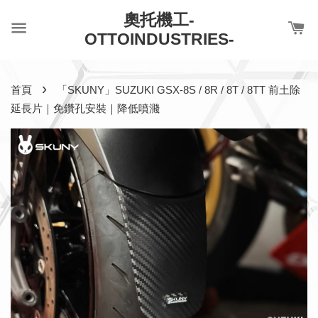
奧托機工-
OTTOINDUSTRIES-
›
首頁
「SKUNY」SUZUKI GSX-8S / 8R / 8T / 8TT 前土除
延長片｜免鑽孔安裝｜降低噴濺