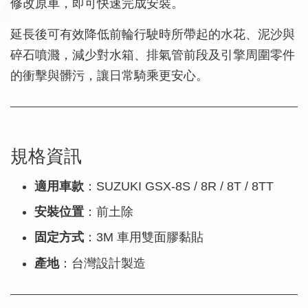
修改原車，即可快速完成安裝。
延長後可有效降低前輪行駛時所帶起的水花、泥沙與
碎石噴濺，減少對水箱、排氣管前段及引擎周圍零件
的衝擊與髒污，讓日常騎乘更安心。
規格資訊
適用車款
：SUZUKI GSX-8S / 8R / 8T / 8TT
安裝位置
：前土除
固定方式
：3M 車用雙面膠黏貼
產地
：台灣設計製造