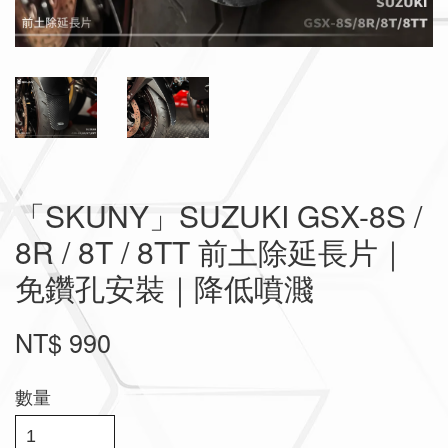
「SKUNY」SUZUKI GSX-8S /
8R / 8T / 8TT 前土除延長片｜
免鑽孔安裝｜降低噴濺
NT$ 990
數量