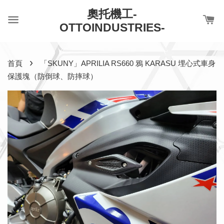
奧托機工-
OTTOINDUSTRIES-
›
首頁
「SKUNY」APRILIA RS660 鴉 KARASU 埋心式車身
保護塊（防倒球、防摔球）