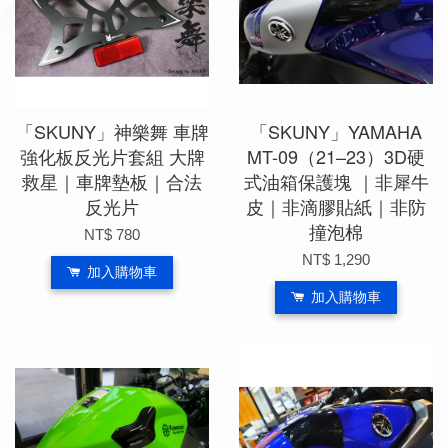
「SKUNY」神樂舞 車牌
「SKUNY」YAMAHA
強化板反光片套組 大牌
MT-09（21–23）3D硬
救星｜車牌墊板｜合法
式油箱保護塊 ｜非犀牛
反光片
皮｜非滴膠貼紙｜非防
撞泡棉
NT$ 780
NT$ 1,290
加入購物車
加入購物車