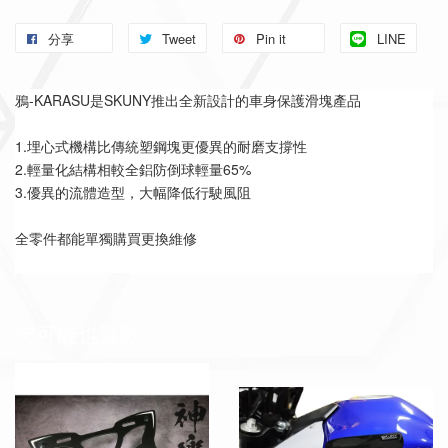
分享
Tweet
Pin it
LINE
鴉-KARASU是SKUNY推出全新設計的車身保護滑塊產品
1.埋心式機構比傳統塑鋼塊更優異的耐磨支撐性
2.輕量化結構相較全鋁防倒球輕量65%
3.優異的流體造型，大幅降低行駛風阻
全零件都能單獨購買更換維修
您可能也喜歡