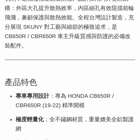
構：外區大孔提升散熱效率，內區細孔有效阻擋前輪
飛濺，兼顧保護與散熱效能。全程台灣設計製造，充
分展現 SKUNY 對工藝與細節的極致追求，是
CB650R / CBR650R 車主升級質感與防護的必備改
裝配件。
產品特色
專車專用設計
：專為 HONDA CB650R /
CBR650R (19-22) 精準開模
極度輕量化
：全不鏽鋼材質，重量媲美全鋁製護
網