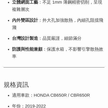
立體網面工藝
：不足 1mm 薄鋼精密切削，呈現
複雜層次
內外雙區設計
：外大孔加強散熱，內細孔阻擋飛
濺
台灣設計製造
：品質嚴謹，細節滿分
防護與性能兼顧
：保護水箱，不影響引擎散熱效
率
規格資訊
適用車款：HONDA CB650R / CBR650R
年份：2019-2022