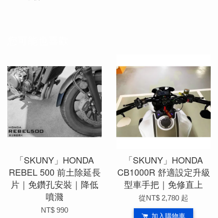
您可能也喜歡
「SKUNY」HONDA
「SKUNY」HONDA
REBEL 500 前土除延長
CB1000R 舒適設定升級
片｜免鑽孔安裝｜降低
型車手把｜免修直上
噴濺
從
NT$ 2,780
起
NT$ 990
加入購物車