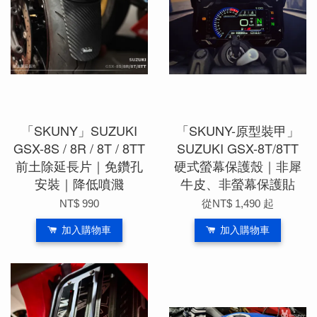
「SKUNY」SUZUKI
「SKUNY-原型裝甲」
GSX-8S / 8R / 8T / 8TT
SUZUKI GSX-8T/8TT
前土除延長片｜免鑽孔
硬式螢幕保護殼｜非犀
安裝｜降低噴濺
牛皮、非螢幕保護貼
NT$ 990
從
NT$ 1,490
起
加入購物車
加入購物車