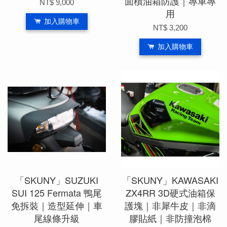
面積油箱防護｜專車專
NT$ 9,000
用
加入購物車
NT$ 3,200
加入購物車
「SKUNY」SUZUKI
「SKUNY」KAWASAKI
SUI 125 Fermata 鴨尾
ZX4RR 3D硬式油箱保
免拆裝｜造型延伸｜車
護塊｜非犀牛皮｜非滴
尾線條升級
膠貼紙｜非防撞泡棉