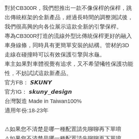
對於CB300R，我們想推出一款不像保桿的保桿，跳
出傳統框架的全新產品，經過長時間的調整測試後，
我們很高興的向各位展示這款全新的引擎保桿。
專為CB300R打造的流線外型比傳統保桿更好的融入
車身線條，同時具有更簡單安裝的結構。管材的3D
走線在碰撞時可以有效保護引擎與水龜。
車主如果對車體視覺有追求，又不希望犧牲保護功能
性，不妨試試這款新產品。
官方FB： 𝙎𝙆𝙐𝙉𝙔
官方IG： 𝙨𝙠𝙪𝙣𝙮_𝙙𝙚𝙨𝙞𝙜𝙣
台灣製造 Made in Taiwan100%
適用年份:18-23年
⚠如果您不清楚是哪一種配置請先聊聊再下單唷
⚠如果您不清楚是哪一種配置請先聊聊再下單唷