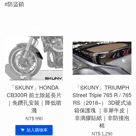
#防盜鎖
您可能也喜歡
「SKUNY」HONDA
「SKUNY」TRIUMPH
CB300R 前土除延長片
Street Triple 765 R / 765
｜免鑽孔安裝｜降低噴
RS（2018–） 3D硬式油
濺
箱保護塊 ｜非犀牛皮｜
非滴膠貼紙｜非防撞泡
NT$ 990
棉
加入購物車
NT$ 1,290