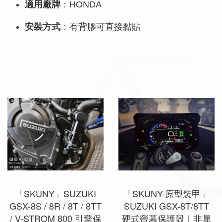
適用廠牌
：HONDA
安裝方式
：有背膠可直接黏貼
您可能也喜歡
「SKUNY」SUZUKI
「SKUNY-原型裝甲」
GSX-8S / 8R / 8T / 8TT
SUZUKI GSX-8T/8TT
/ V-STROM 800 引擎保
硬式螢幕保護殼｜非犀