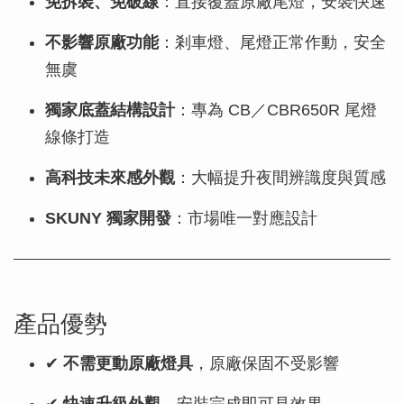
免拆裝、免破線
：直接覆蓋原廠尾燈，安裝快速
不影響原廠功能
：剎車燈、尾燈正常作動，安全
無虞
獨家底蓋結構設計
：專為 CB／CBR650R 尾燈
線條打造
高科技未來感外觀
：大幅提升夜間辨識度與質感
SKUNY 獨家開發
：市場唯一對應設計
產品優勢
✔
不需更動原廠燈具
，原廠保固不受影響