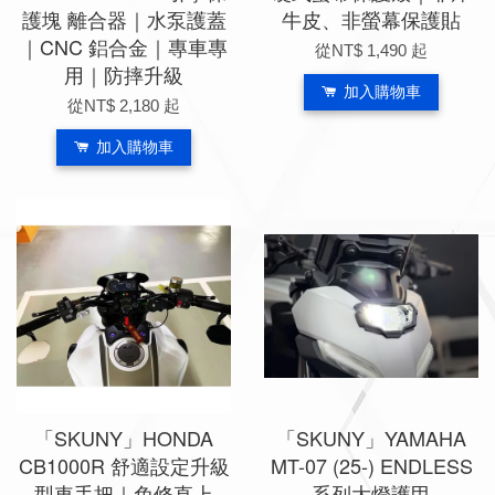
護塊 離合器｜水泵護蓋
牛皮、非螢幕保護貼
｜CNC 鋁合金｜專車專
從
NT$ 1,490
起
用｜防摔升級
加入購物車
從
NT$ 2,180
起
加入購物車
「SKUNY」HONDA
「SKUNY」YAMAHA
CB1000R 舒適設定升級
MT-07 (25-) ENDLESS
型車手把｜免修直上
系列大燈護甲