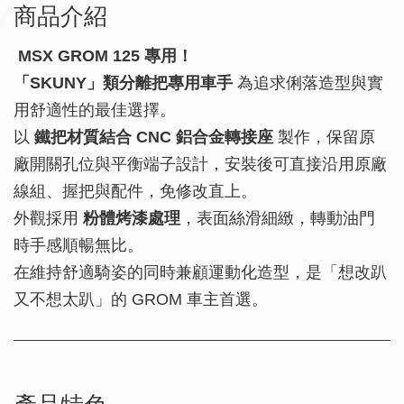
商品介紹
MSX GROM 125
專用！
「SKUNY」類分離把專用車手
為追求俐落造型與實
用舒適性的最佳選擇。
以
鐵把材質結合 CNC 鋁合金轉接座
製作，保留原
廠開關孔位與平衡端子設計，安裝後可直接沿用原廠
線組、握把與配件，免修改直上。
外觀採用
粉體烤漆處理
，表面絲滑細緻，轉動油門
時手感順暢無比。
在維持舒適騎姿的同時兼顧運動化造型，是「想改趴
又不想太趴」的 GROM 車主首選。
產品特色