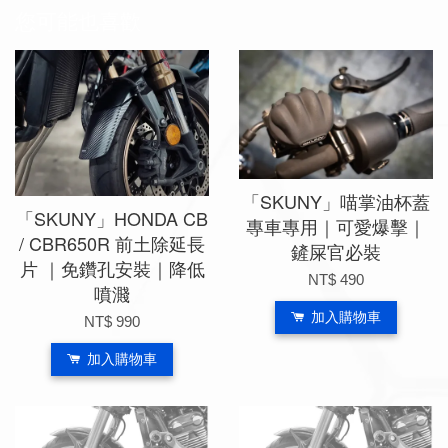
您可能也喜歡
「SKUNY」喵掌油杯蓋
「SKUNY」HONDA CB
專車專用｜可愛爆擊｜
/ CBR650R 前土除延長
鏟屎官必裝
片 ｜免鑽孔安裝｜降低
NT$ 490
噴濺
加入購物車
NT$ 990
加入購物車