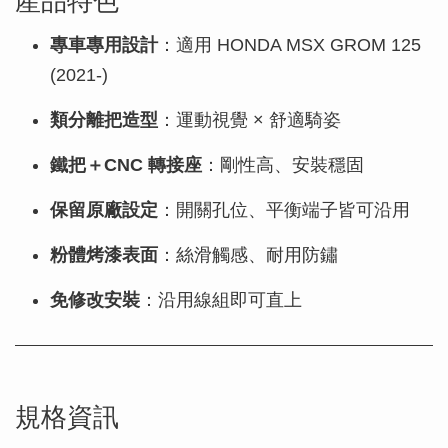
專車專用設計
：適用 HONDA MSX GROM 125
(2021-)
類分離把造型
：運動視覺 × 舒適騎姿
鐵把＋CNC 轉接座
：剛性高、安裝穩固
保留原廠設定
：開關孔位、平衡端子皆可沿用
粉體烤漆表面
：絲滑觸感、耐用防鏽
免修改安裝
：沿用線組即可直上
規格資訊