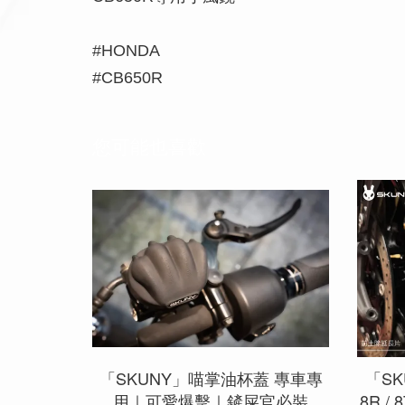
#HONDA
#CB650R
您可能也喜歡
「SKUNY」喵掌油杯蓋 專車專
「SK
用｜可愛爆擊｜鏟屎官必裝
8R /