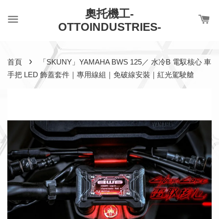
奧托機工-
OTTOINDUSTRIES-
›
首頁
「SKUNY」YAMAHA BWS 125／ 水冷B 電馭核心 車
手把 LED 飾蓋套件｜專用線組｜免破線安裝｜紅光駕駛艙