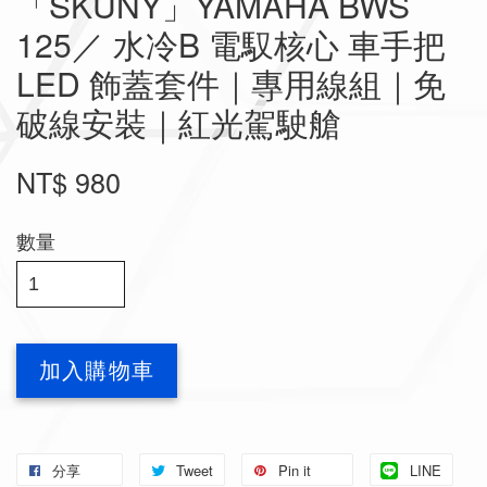
「SKUNY」YAMAHA BWS
125／ 水冷B 電馭核心 車手把
LED 飾蓋套件｜專用線組｜免
破線安裝｜紅光駕駛艙
NT$ 980
數量
加入購物車
分享
Tweet
Pin it
LINE