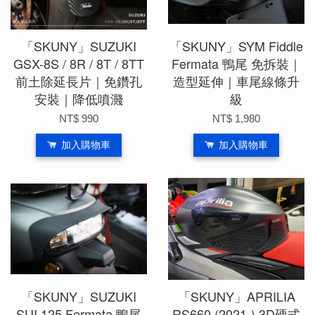
「SKUNY」SUZUKI
「SKUNY」SYM Fiddle
GSX-8S / 8R / 8T / 8TT
Fermata 鴨尾 免拆裝｜
前土除延長片｜免鑽孔
造型延伸｜車尾線條升
安裝｜降低噴濺
級
NT$ 990
NT$ 1,980
加入購物車
加入購物車
「SKUNY」SUZUKI
「SKUNY」APRILIA
SUI 125 Fermata 鴨尾
RS660 (2021-) 3D硬式