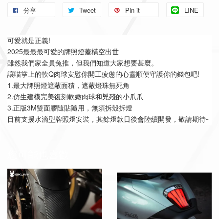
分享
Tweet
Pin it
LINE
可愛就是正義!
2025最最最可愛的牌照燈蓋橫空出世
雖然我們家全員兔推，但我們知道大家想要甚麼。
讓喵掌上的軟Q肉球安慰你開工疲憊的心靈順便守護你的錢包吧!
1.最大牌照燈遮蔽面積，遮蔽燈珠無死角
2.仿生建模完美復刻軟嫩肉球和兇殘的小爪爪
3.正版3M雙面膠隨貼隨用，無須拆殼拆燈
目前支援水滴型牌照燈安裝，其餘燈款日後會陸續開發，敬請期待~
您可能也喜歡