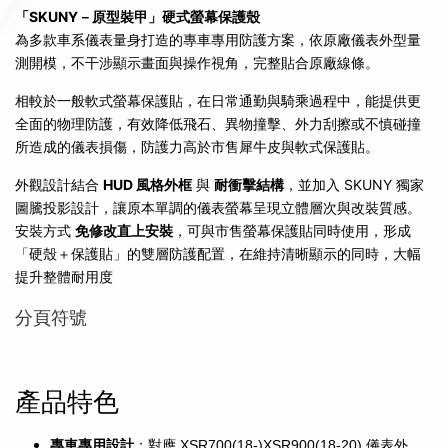
「SKUNY－原型裝甲」硬式螢幕保護殼
為多款車系儀表量身打造的專車專用防護方案，依原廠儀表外型量
測開模，不干涉顯示畫面與操作視角，完整貼合原廠線條。
相較於一般軟式螢幕保護貼，在日常通勤與騎乘過程中，能提供更
全面的物理防護，有效降低飛石、異物撞擊、外力刮擦或不慎碰撞
所造成的儀表損傷，防護力高於市售犀牛皮與軟式保護貼。
外觀設計結合
HUD 風格外框
與
耐衝擊結構
，並加入 SKUNY 獨家
圖騰投影設計，讓原本單調的儀表螢幕呈現立體層次與改裝質感。
安裝方式
免修改直上安裝
，可與市售螢幕保護貼同時使用，形成
「硬殼＋保護貼」的雙層防護配置，在維持清晰顯示的同時，大幅
提升整體耐用度
分頁符號
產品特色
專車專用設計
：對應
儀表外
XSR700(18-)XSR900(18-20)