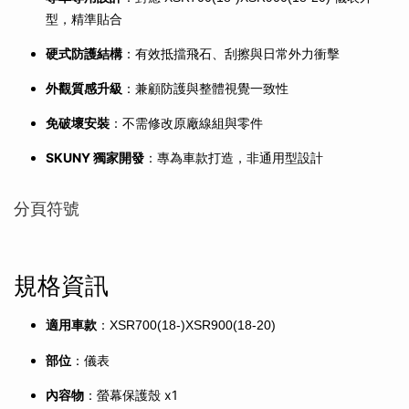
型，精準貼合
硬式防護結構
：有效抵擋飛石、刮擦與日常外力衝擊
外觀質感升級
：兼顧防護與整體視覺一致性
免破壞安裝
：不需修改原廠線組與零件
SKUNY 獨家開發
：專為車款打造，非通用型設計
分頁符號
規格資訊
適用車款
：
XSR700(18-)XSR900(18-20)
部位
：儀表
內容物
：螢幕保護殼 x1