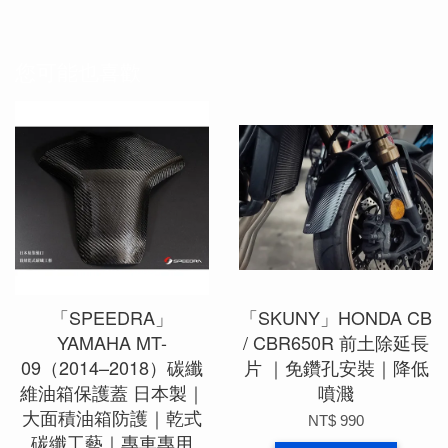
您可能也喜歡
「SPEEDRA」
「SKUNY」HONDA CB
YAMAHA MT-
/ CBR650R 前土除延長
09（2014–2018）碳纖
片 ｜免鑽孔安裝｜降低
維油箱保護蓋 日本製｜
噴濺
大面積油箱防護｜乾式
NT$ 990
碳纖工藝｜專車專用