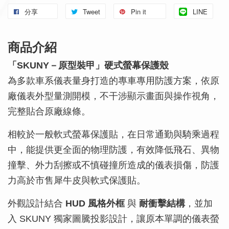
分享
Tweet
Pin it
LINE
商品介紹
「SKUNY－原型裝甲」硬式螢幕保護殼
為多款車系儀表量身打造的專車專用防護方案，依原
廠儀表外型量測開模，不干涉顯示畫面與操作視角，
完整貼合原廠線條。
相較於一般軟式螢幕保護貼，在日常通勤與騎乘過程
中，能提供更全面的物理防護，有效降低飛石、異物
撞擊、外力刮擦或不慎碰撞所造成的儀表損傷，防護
力高於市售犀牛皮與軟式保護貼。
外觀設計結合
HUD 風格外框
與
耐衝擊結構
，並加
入 SKUNY 獨家圖騰投影設計，讓原本單調的儀表螢