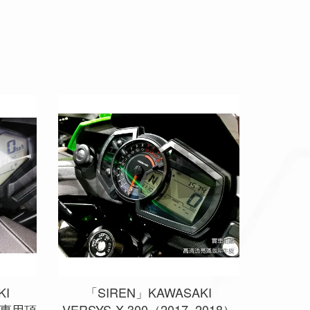
KI
「SIREN」KAWASAKI
專車專用頂
VERSYS-X 300（2017–2018）