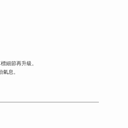
原廠車標細節再升級。
動氣息。