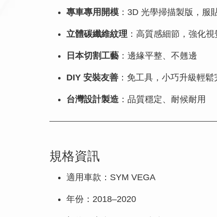
專車專用開模
：3D 光學掃描製版，服
立體碳纖維紋理
：高質感細節，強化視
日本切割工藝
：邊緣平整、不翹邊
DIY 安裝友善
：免工具，小巧升級輕鬆
台灣設計製造
：品質穩定、耐候耐用
規格資訊
適用車款：SYM VEGA
年份：2018–2020