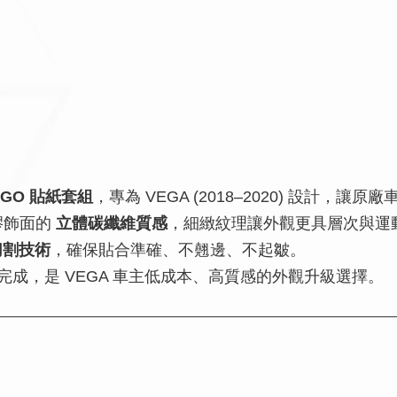
OGO 貼紙套組
，專為 VEGA (2018–2020) 設計，讓
膠飾面的
立體碳纖維質感
，細緻紋理讓外觀更具層次與運
切割技術
，確保貼合準確、不翹邊、不起皺。
成，是 VEGA 車主低成本、高質感的外觀升級選擇。