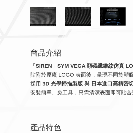
商品介紹
「SIREN」SYM VEGA 類碳纖維紋仿真 L
貼附於原廠 LOGO 表面後，呈現不同於塑
採用
3D 光學掃描製版
與
日本進口高精密
安裝簡單、免工具，只需清潔表面即可貼合完
產品特色