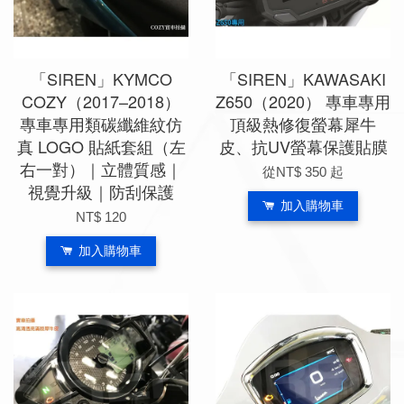
「SIREN」KYMCO
「SIREN」KAWASAKI
COZY（2017–2018）
Z650（2020） 專車專用
專車專用類碳纖維紋仿
頂級熱修復螢幕犀牛
真 LOGO 貼紙套組（左
皮、抗UV螢幕保護貼膜
右一對）｜立體質感｜
從
NT$ 350
起
視覺升級｜防刮保護
加入購物車
NT$ 120
加入購物車