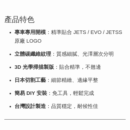
產品特色
專車專用開模
：精準貼合 JETS / EVO / JETSS
原廠 LOGO
立體碳纖維紋理
：質感細膩、光澤層次分明
3D 光學掃描製版
：貼合精準，不翹邊
日本切割工藝
：細節精緻、邊緣平整
簡易 DIY 安裝
：免工具，輕鬆完成
台灣設計製造
：品質穩定，耐候性佳