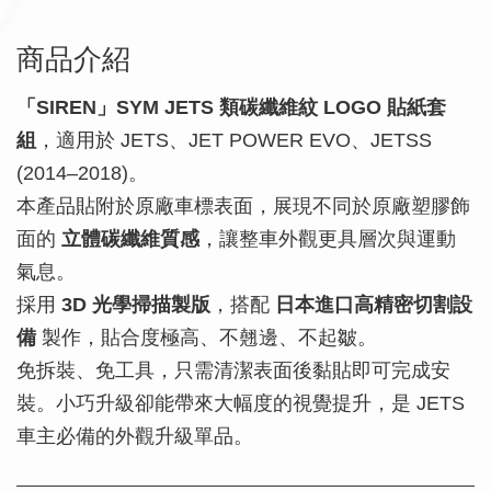
商品介紹
「SIREN」SYM JETS 類碳纖維紋 LOGO 貼紙套
組
，適用於 JETS、JET POWER EVO、JETSS
(2014–2018)。
本產品貼附於原廠車標表面，展現不同於原廠塑膠飾
面的
立體碳纖維質感
，讓整車外觀更具層次與運動
氣息。
採用
3D 光學掃描製版
，搭配
日本進口高精密切割設
備
製作，貼合度極高、不翹邊、不起皺。
免拆裝、免工具，只需清潔表面後黏貼即可完成安
裝。小巧升級卻能帶來大幅度的視覺提升，是 JETS
車主必備的外觀升級單品。