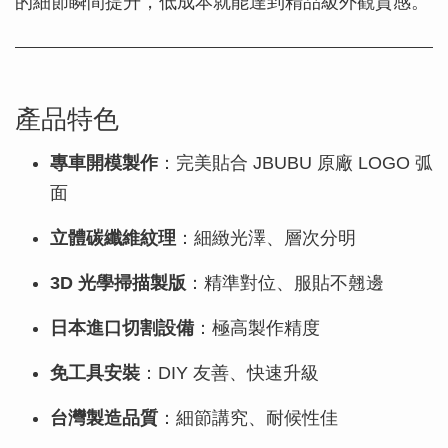
的細節瞬間提升，低成本就能達到精品級外觀質感。
產品特色
專車開模製作
：完美貼合 JBUBU 原廠 LOGO 弧
面
立體碳纖維紋理
：細緻光澤、層次分明
3D 光學掃描製版
：精準對位、服貼不翹邊
日本進口切割設備
：極高製作精度
免工具安裝
：DIY 友善、快速升級
台灣製造品質
：細節講究、耐候性佳