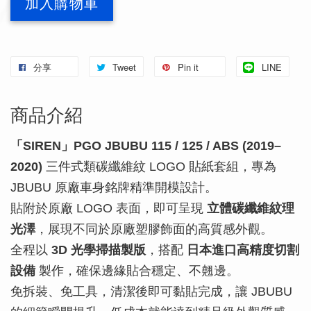
加入購物車
分享
Tweet
Pin it
LINE
商品介紹
「SIREN」PGO JBUBU 115 / 125 / ABS (2019–
2020)
三件式類碳纖維紋 LOGO 貼紙套組，專為
JBUBU 原廠車身銘牌精準開模設計。
貼附於原廠 LOGO 表面，即可呈現
立體碳纖維紋理
光澤
，展現不同於原廠塑膠飾面的高質感外觀。
全程以
3D 光學掃描製版
，搭配
日本進口高精度切割
設備
製作，確保邊緣貼合穩定、不翹邊。
免拆裝、免工具，清潔後即可黏貼完成，讓 JBUBU