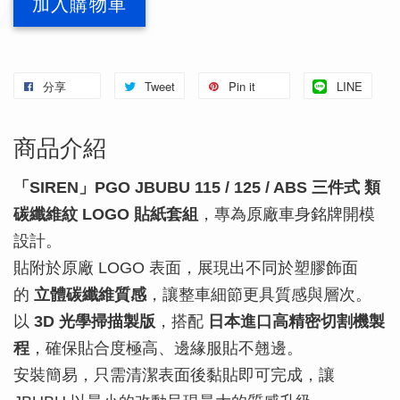
加入購物車
分享
Tweet
Pin it
LINE
商品介紹
「SIREN」PGO JBUBU 115 / 125 / ABS 三件式 類
碳纖維紋 LOGO 貼紙套組
，專為原廠車身銘牌開模
設計。
貼附於原廠 LOGO 表面，展現出不同於塑膠飾面
的
立體碳纖維質感
，讓整車細節更具質感與層次。
以
3D 光學掃描製版
，搭配
日本進口高精密切割機製
程
，確保貼合度極高、邊緣服貼不翹邊。
安裝簡易，只需清潔表面後黏貼即可完成，讓