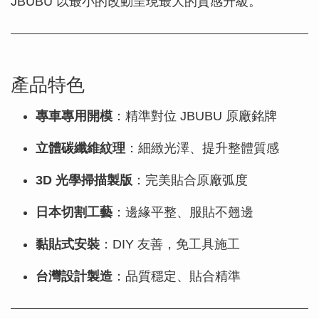
JBUBU 以最小的改動呈現最大的質感升級。
產品特色
專車專用開模
：精準對位 JBUBU 原廠銘牌
立體碳纖維紋理
：細緻光澤、提升整體質感
3D 光學掃描製版
：完美貼合原廠弧度
日本切割工藝
：邊緣平整、服貼不翹邊
黏貼式安裝
：DIY 友善，免工具施工
台灣設計製造
：品質穩定、貼合精準