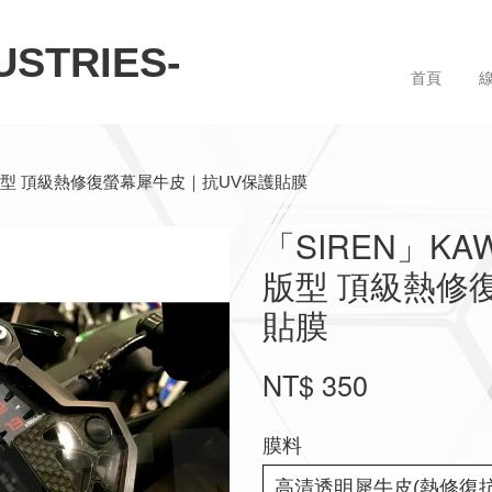
STRIES-
首頁
8) 3D版型 頂級熱修復螢幕犀牛皮｜抗UV保護貼膜
「SIREN」KAWA
版型 頂級熱修
貼膜
NT$ 350
膜料