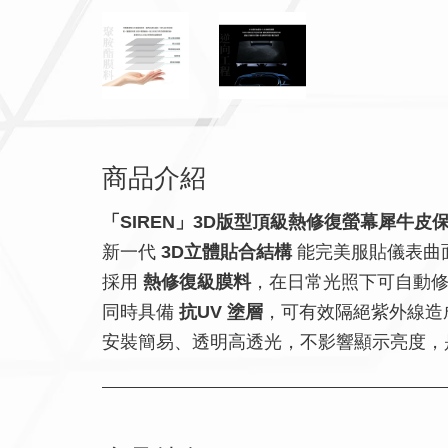
商品介紹
「SIREN」3D版型頂級熱修復螢幕犀牛皮
新一代
3D立體貼合結構
能完美服貼儀表曲
採用
熱修復級膜料
，在日常光照下可自動
同時具備
抗UV 塗層
，可有效隔絕紫外線造
安裝簡易、透明高透光，不影響顯示亮度，是