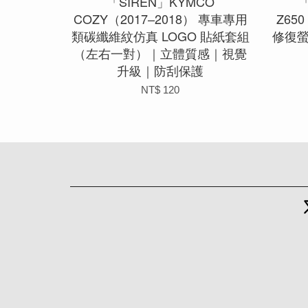
「SIREN」KYMCO
「
COZY（2017–2018） 專車專用
Z65
類碳纖維紋仿真 LOGO 貼紙套組
修復
（左右一對）｜立體質感｜視覺
升級｜防刮保護
NT$ 120