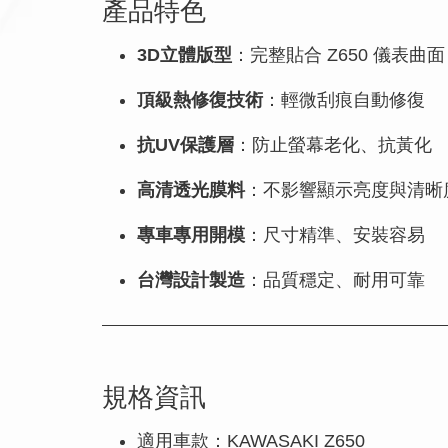
產品特色
3D立體版型
：完整貼合 Z650 儀表曲面
頂級熱修復技術
：輕微刮痕自動修復
抗UV保護層
：防止螢幕老化、抗黃化
高清透光膜料
：不影響顯示亮度與清晰
專車專用開模
：尺寸精準、安裝容易
台灣設計製造
：品質穩定、耐用可靠
規格資訊
適用車款：KAWASAKI Z650