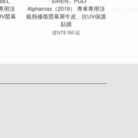
BEL
「SIREN」PGO
車專用頂
Alphamax（2019） 專車專用頂
V螢幕
級熱修復螢幕犀牛皮、抗UV保護
貼膜
從
NT$ 350
起
app
Line