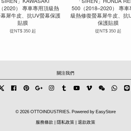
SIREN」KAWASAKI
「SIREN」HONDA RE
0（2020） 專車專用頂級熱
500（2018–2020） 專
螢幕犀牛皮、抗UV螢幕保護
級熱修復螢幕犀牛皮、抗U
貼膜
保護貼膜
從
NT$ 350
起
從
NT$ 350
起
關注我們
Twitter
Facebook
Pinterest
Google
Instagram
Tumblr
YouTube
Vimeo
Wechat
Whats
© 2026 OTTOINDUSTRIES. Powered by
EasyStore
服務條款
|
隱私政策
|
退款政策