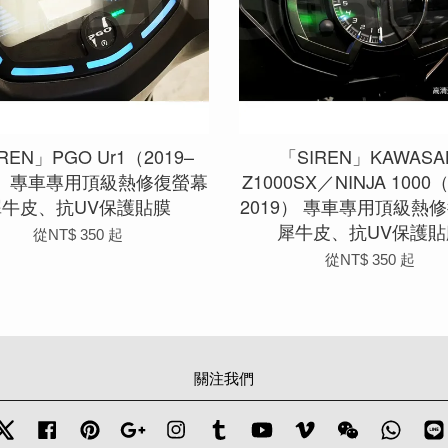
REN」PGO Ur1（2019–
「SIREN」KAWASA
0） 專車專用頂級熱修復螢幕
Z1000SX／NINJA 1000（
犀牛皮、抗UV保護貼膜
2019） 專車專用頂級熱
犀牛皮、抗UV保護貼
從
NT$ 350
起
從
NT$ 350
起
關注我們
Twitter
Facebook
Pinterest
Google
Instagram
Tumblr
YouTube
Vimeo
Wechat
Whats