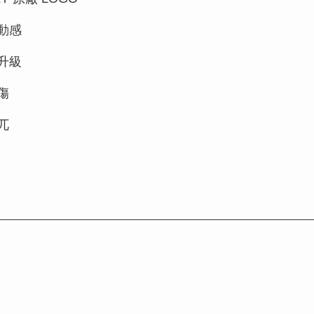
動感
升級
傷
兀