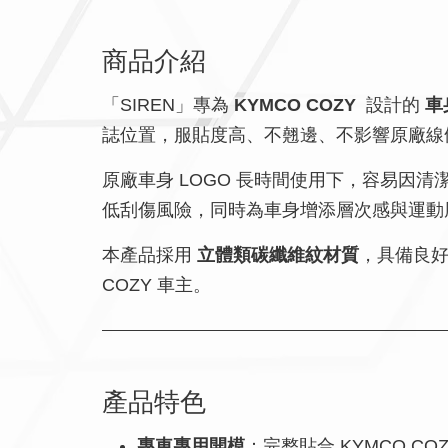
商品介紹
「SIREN」專為
KYMCO COZY
設計的
車
誌位置，服貼度高、不翹邊、不影響原廠線
原廠車身 LOGO 長時間使用下，容易因清
低刮傷風險，同時為車身增添層次感與運動
本產品採用
立體類碳纖維紋材質
，具備良
COZY 車主。
產品特色
專車專用開模
：完整貼合 KYMCO COZ