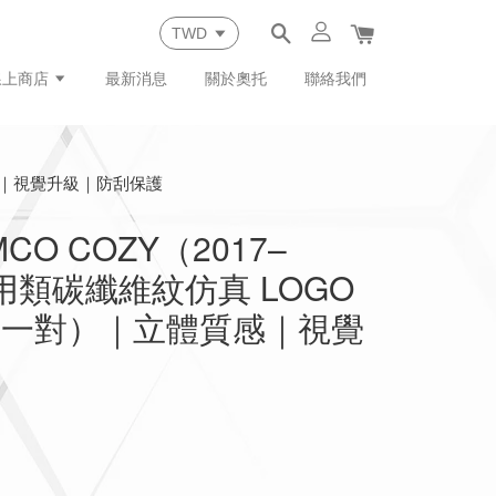
線上商店
最新消息
關於奧托
聯絡我們
質感｜視覺升級｜防刮保護
CO COZY（2017–
專用類碳纖維紋仿真 LOGO
右一對）｜立體質感｜視覺