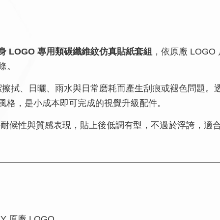
身 LOGO 專用類碳纖維紋仿真貼紙套組
，依原廠 LOG
條。
潔擦拭、日曬、雨水與日常磨耗而產生刮痕或褪色問題。透過
風格，是小成本即可完成的視覺升級配件。
好耐候性與質感表現，貼上後低調有型，不過於浮誇，適
Y 原廠 LOGO