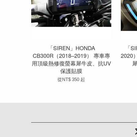
「SIREN」HONDA
「SI
CB300R（2018–2019） 專車專
202
用頂級熱修復螢幕犀牛皮、抗UV
保護貼膜
從
NT$ 350
起