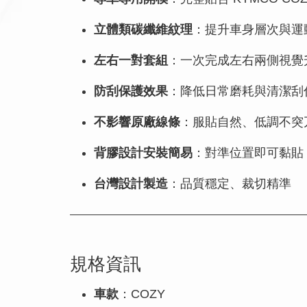
立體類碳纖維紋理
：提升車身層次與運
左右一對套組
：一次完成左右兩側視覺
防刮保護效果
：降低日常磨耗與清潔刮
不影響原廠線條
：服貼自然、低調不突
背膠設計安裝簡易
：對準位置即可黏貼
台灣設計製造
：品質穩定、裁切精準
規格資訊
車款
：COZY