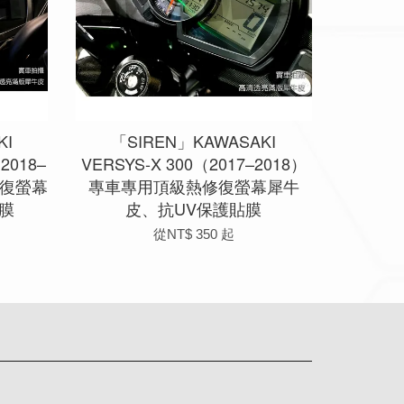
KI
「SIREN」KAWASAKI
2018–
VERSYS-X 300（2017–2018）
修復螢幕
專車專用頂級熱修復螢幕犀牛
膜
皮、抗UV保護貼膜
從
NT$ 350
起
app
Line