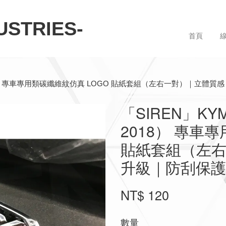
STRIES-
首頁
–2018） 專車專用類碳纖維紋仿真 LOGO 貼紙套組（左右一對）｜立體
「SIREN」KYM
2018） 專車
貼紙套組（左
升級｜防刮保護
NT$ 120
數量