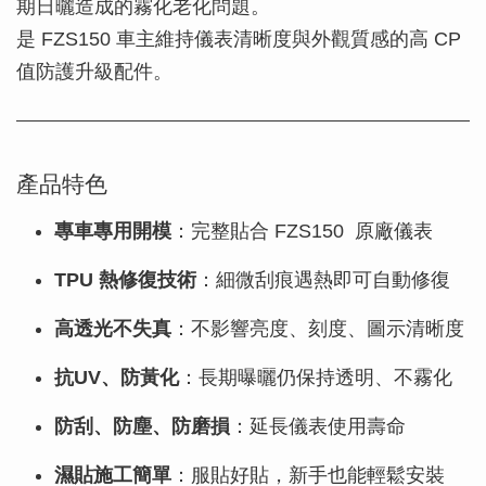
期日曬造成的霧化老化問題。
是 FZS150 車主維持儀表清晰度與外觀質感的高 CP
值防護升級配件。
產品特色
專車專用開模
：完整貼合 FZS150 原廠儀表
TPU 熱修復技術
：細微刮痕遇熱即可自動修復
高透光不失真
：不影響亮度、刻度、圖示清晰度
抗UV、防黃化
：長期曝曬仍保持透明、不霧化
防刮、防塵、防磨損
：延長儀表使用壽命
濕貼施工簡單
：服貼好貼，新手也能輕鬆安裝