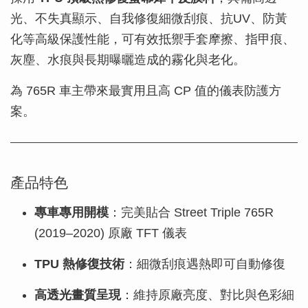
光、不失真顯示、自我修復細微刮痕、抗UV、防黃
化等高級保護性能，可有效抵禦手套摩擦、指甲痕、
灰塵、水痕與長期曝曬造成的霧化與老化。
為 765R 車主帶來最實用且高 CP 值的儀表防護方
案。
產品特色
專車專用開模
：完美貼合 Street Triple 765R
(2019–2020) 原廠 TFT 儀表
TPU 熱修復技術
：細微刮痕遇熱即可自動修復
高透光畫質呈現
：維持原廠亮度、對比與色彩細