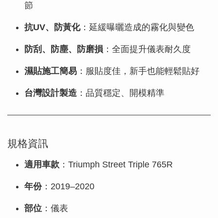
節
抗UV、防黃化
：延緩曝曬造成的霧化與變色
防刮、防塵、防磨損
：全面提升儀表耐久度
濕貼施工簡易
：服貼度佳，新手也能輕鬆貼好
台灣設計製造
：品質穩定、開模精準
規格資訊
適用車款
：Triumph Street Triple 765R
年份
：2019–2020
部位
：儀表