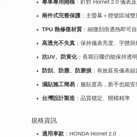
專車專用開模
：針對 Hornet 2.0 
兩件式完整保護
：主螢幕＋燈號區域雙
TPU 熱修復材質
：細微刮痕遇熱即可自
高透光不失真
：保持儀表亮度、字體與
抗UV、防黃化
：長期日曬仍能保持透
防刮、防塵、防磨損
：有效延長儀表組
濕貼施工簡易
：服貼度高，新手也能安
台灣設計製造
：品質穩定、開模精準
規格資訊
適用車款
：HONDA Hornet 2.0