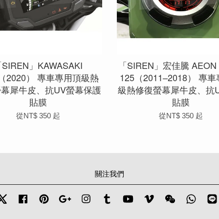
SIREN」KAWASAKI
「SIREN」宏佳騰 AEON 
0（2020） 專車專用頂級熱
125（2011–2018） 專
螢幕犀牛皮、抗UV螢幕保護
級熱修復螢幕犀牛皮、抗U
貼膜
貼膜
從
NT$ 350
起
從
NT$ 350
起
關注我們
Twitter
Facebook
Pinterest
Google
Instagram
Tumblr
YouTube
Vimeo
Wechat
Whats