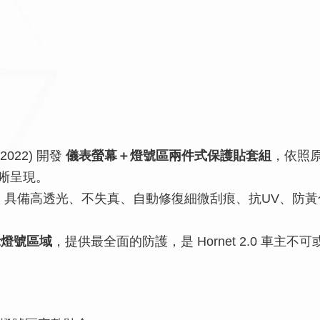
–2022) 開發
儀表螢幕＋燈號區兩件式保護貼套組
，依照
晰呈現。
，具備高透光、不失真、自動修復細微刮痕、抗UV、防
示燈號區域
，提供最全面的防護，是 Hornet 2.0 車主不