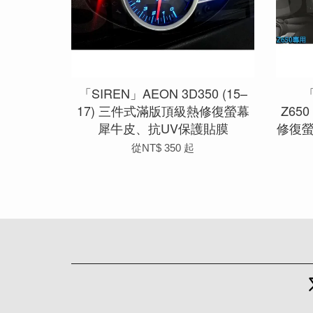
「SIREN」AEON 3D350 (15–
「
17) 三件式滿版頂級熱修復螢幕
Z65
犀牛皮、抗UV保護貼膜
修復
從
NT$ 350
起