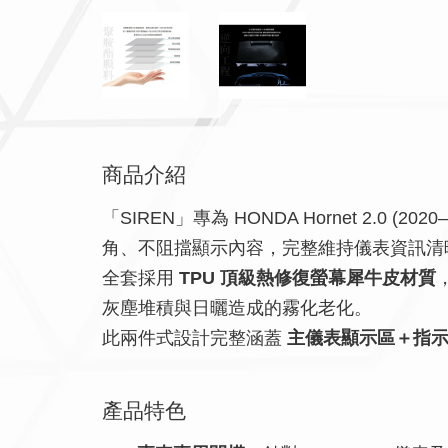
商品介紹
「SIREN」專為 HONDA Hornet 2.0 (2020
角、不阻擋顯示內容，完整維持儀表資訊清
全套採用
TPU 頂級熱修復螢幕犀牛皮材質
灰塵堆積與日曬造成的霧化老化。
此兩件式設計完整涵蓋
主儀表顯示區＋指
產品特色