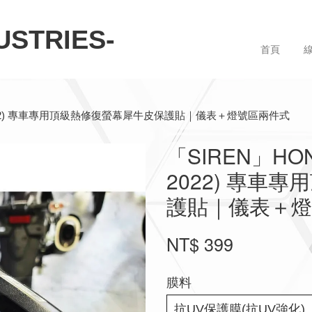
STRIES-
首頁
2020–2022) 專車專用頂級熱修復螢幕犀牛皮保護貼｜儀表＋燈號區兩件式
「SIREN」HONDA
2022) 專車
護貼｜儀表＋
NT$ 399
膜料