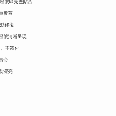
儀表及燈號區完整貼合
重覆蓋
動修復
燈號清晰呈現
明、不霧化
壽命
裝漂亮