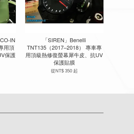
CO-IN
「SIREN」Benelli
車專用頂
TNT135（2017–2018） 專車專
V保護
用頂級熱修復螢幕犀牛皮、抗UV
保護貼膜
從
NT$ 350
起
app
Line