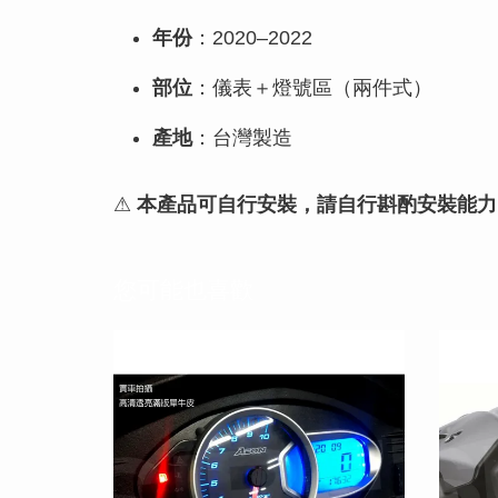
年份
：2020–2022
部位
：儀表＋燈號區（兩件式）
產地
：台灣製造
⚠
本產品可自行安裝，請自行斟酌安裝能力
您可能也喜歡