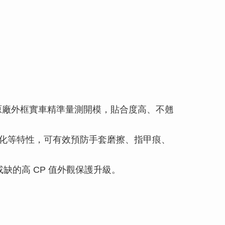
原廠外框實車精準量測開模，貼合度高、不翹
黃化等特性，可有效預防手套磨擦、指甲痕、
可或缺的高 CP 值外觀保護升級。