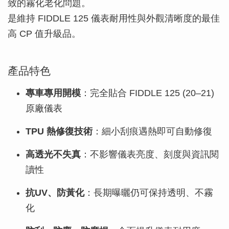
致的霧化老化問題。
是維持 FIDDLE 125 儀表耐用性與外觀清晰度的最佳
高 CP 值升級品。
產品特色
專車專用開模
：完全貼合 FIDDLE 125 (20–21)
原廠儀表
TPU 熱修復技術
：細小刮痕遇熱即可自動修復
高透光不失真
：不影響儀表亮度、刻度與資訊閱
讀性
抗UV、防黃化
：長期曝曬仍可保持透明、不霧
化