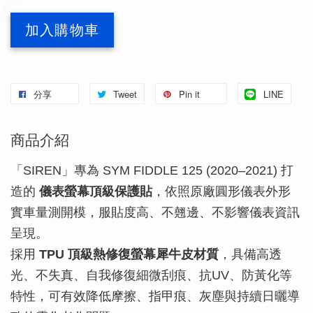
加入購物車
分享
Tweet
Pin it
LINE
商品介紹
「SIREN」專為 SYM FIDDLE 125 (2020–2021) 打
造的
儀表螢幕頂級保護貼
，依照原廠圓形儀表外形
實車量測開模，服貼度高、不翹邊、不影響儀表資訊
呈現。
採用
TPU 頂級熱修復螢幕犀牛皮材質
，具備高透
光、不失真、自我修復細微刮痕、抗UV、防黃化等
特性，可有效降低摩擦、指甲痕、灰塵與持續日曬導