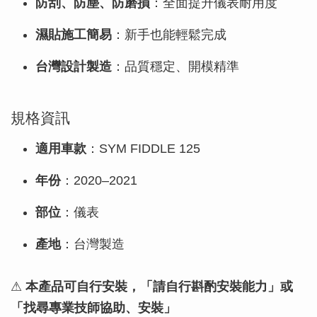
防刮、防塵、防磨損
：全面提升儀表耐用度
濕貼施工簡易
：新手也能輕鬆完成
台灣設計製造
：品質穩定、開模精準
規格資訊
適用車款
：SYM FIDDLE 125
年份
：2020–2021
部位
：儀表
產地
：台灣製造
⚠
本產品可自行安裝，「請自行斟酌安裝能力」或
「找尋專業技師協助、安裝」