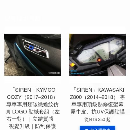
您可能也喜歡
「SIREN」KYMCO
「SIREN」KAWASAKI
COZY（2017–2018）
Z800（2014–2018） 專
專車專用類碳纖維紋仿
車專用頂級熱修復螢幕
真 LOGO 貼紙套組（左
犀牛皮、抗UV保護貼膜
右一對）｜立體質感｜
從
NT$ 350
起
視覺升級｜防刮保護