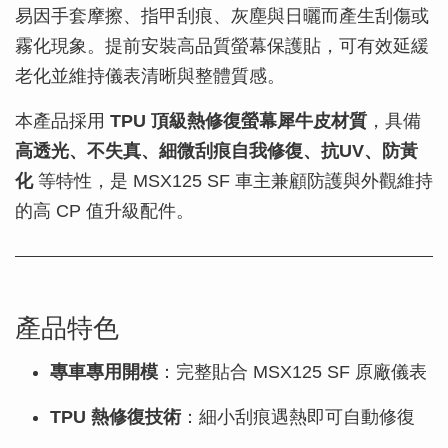
易因手套摩擦、指甲刮痕、灰塵與日曬而產生刮傷或
霧化現象。提前安裝高品質螢幕保護貼，可有效延緩
老化並維持儀表清晰與整體質感。
本產品採用
TPU 頂級熱修復螢幕犀牛皮材質
，具備
高透光、不失真、細微刮痕自我修復、抗UV、防黃
化
等特性，是 MSX125 SF 車主兼顧防護與外觀維持
的高 CP 值升級配件。
產品特色
專車專用開模
：完整貼合 MSX125 SF 原廠儀表
TPU 熱修復技術
：細小刮痕遇熱即可自動修復