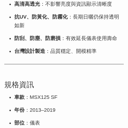
高清高透光
：不影響亮度與資訊顯示清晰度
抗UV、防黃化、防霧化
：長期日曬仍保持透明
如新
防刮、防塵、防磨損
：有效延長儀表使用壽命
台灣設計製造
：品質穩定、開模精準
規格資訊
車款
：MSX125 SF
年份
：2013–2019
部位
：儀表