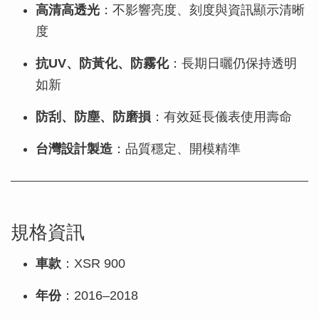
高清高透光
：不影響亮度、刻度與資訊顯示清晰
度
抗UV、防黃化、防霧化
：長期日曬仍保持透明
如新
防刮、防塵、防磨損
：有效延長儀表使用壽命
台灣設計製造
：品質穩定、開模精準
規格資訊
車款
：XSR 900
年份
：2016–2018