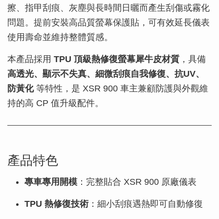
擦、指甲刮痕、灰塵與長時間日曬而產生刮傷或霧化
問題。提前安裝高品質螢幕保護貼，可有效延長儀表
使用壽命並維持整體質感。
本產品採用
TPU 頂級熱修復螢幕犀牛皮材質
，具備
高透光、顯示不失真、細微刮痕自我修復、抗UV、
防黃化
等特性，是 XSR 900 車主兼顧防護與外觀維
持的高 CP 值升級配件。
產品特色
專車專用開模
：完整貼合 XSR 900 原廠儀表
TPU 熱修復技術
：細小刮痕遇熱即可自動修復