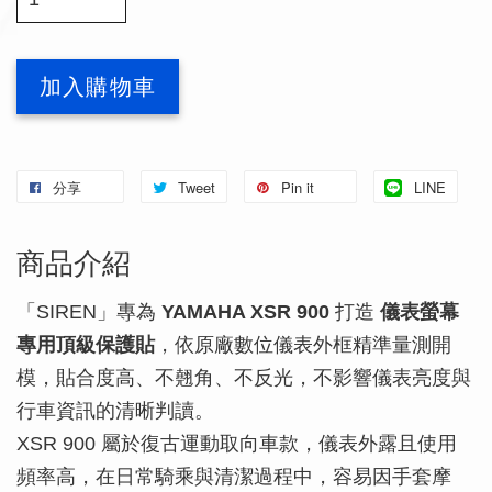
加入購物車
分享
Tweet
Pin it
LINE
商品介紹
「SIREN」專為
YAMAHA XSR 900
打造
儀表螢幕
專用頂級保護貼
，依原廠數位儀表外框精準量測開
模，貼合度高、不翹角、不反光，不影響儀表亮度與
行車資訊的清晰判讀。
XSR 900 屬於復古運動取向車款，儀表外露且使用
頻率高，在日常騎乘與清潔過程中，容易因手套摩