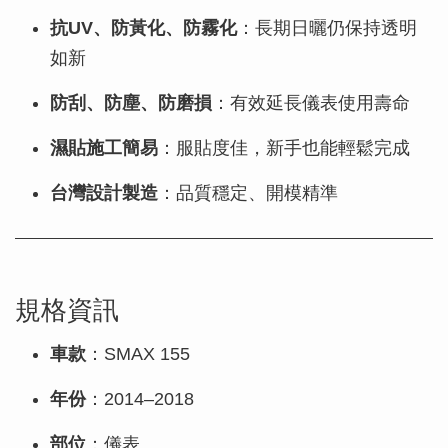
抗UV、防黃化、防霧化
：長期日曬仍保持透明
如新
防刮、防塵、防磨損
：有效延長儀表使用壽命
濕貼施工簡易
：服貼度佳，新手也能輕鬆完成
台灣設計製造
：品質穩定、開模精準
規格資訊
車款
：SMAX 155
年份
：2014–2018
部位
：儀表