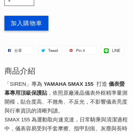
加入購物車
分享
Tweet
Pin it
LINE
商品介紹
「SIREN」專為
YAMAHA SMAX 155
打造
儀表螢
幕專用頂級保護貼
，依照原廠液晶儀表外框精準量測
開模，貼合度高、不翹角、不反光，不影響儀表亮度
與行車資訊的清晰判讀。
SMAX 155 為運動取向速克達，日常騎乘與清潔過程
中，儀表容易受到手套摩擦、指甲刮痕、灰塵與長時