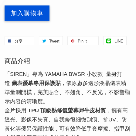
加入購物車
分享
Tweet
Pin it
LINE
商品介紹
「SIREN」專為 YAMAHA BWSR 小改款 量身打
造
儀表螢幕專用保護貼
，依原廠多邊形液晶儀表精
準量測開模，完美貼合、不翹角、不反光，不影響顯
示內容的清晰度。
全片採用
TPU 頂級熱修復螢幕犀牛皮材質
，擁有高
透光、影像不失真、自我修復細微刮痕、抗UV、防
黃化等優異保護性能，可有效降低手套摩擦、指甲刮