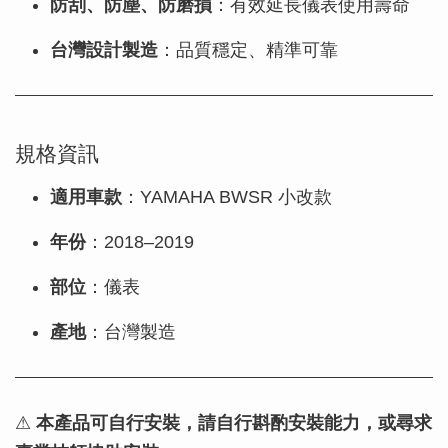
防刮、防塵、防磨損
：有效延長儀表使用壽命
台灣設計製造
：品質穩定、精準可靠
規格資訊
適用車款
：YAMAHA BWSR 小改款
年份
：2018–2019
部位
：儀表
產地
：台灣製造
⚠
本產品可自行安裝，請自行斟酌安裝能力，或尋求