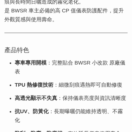
痕與長時間日曬造成的霧化老化。
是 BWSR 車主必備的高 CP 值儀表防護配件，提升
外觀質感與使用壽命。
產品特色
專車專用開模
：完整貼合 BWSR 小改款 原廠儀
表
TPU 熱修復技術
：細微刮痕遇熱即可自動修復
高透光顯示不失真
：保持儀表亮度與資訊清晰度
抗UV、防黃化
：長期曝曬仍能維持透明、不霧
化