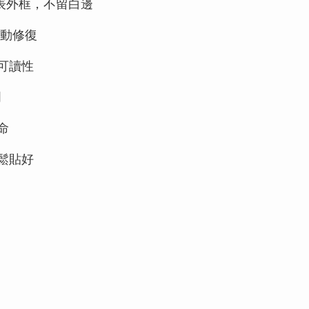
儀表外框，不留白邊
動修復
可讀性
明
命
鬆貼好