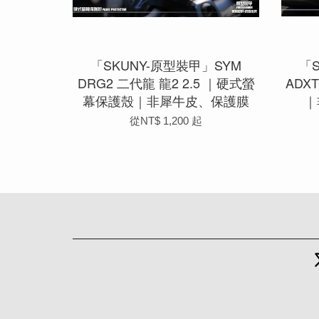
「SKUNY-原型裝甲」SYM
「
DRG2 二代龍 龍2 2.5 ｜硬式螢
ADX
幕保護殼｜非犀牛皮、保護膜
｜
從
NT$ 1,200
起