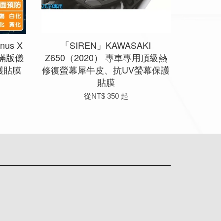
nus X
「SIREN」KAWASAKI
復滿版儀
Z650（2020） 專車專用頂級熱
護貼膜
修復螢幕犀牛皮、抗UV螢幕保護
貼膜
從
NT$ 350
起
app
Line