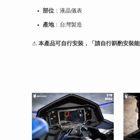
部位
：液晶儀表
產地
：台灣製造
⚠
本產品可自行安裝，「請自行斟酌安裝能
您可能也喜歡