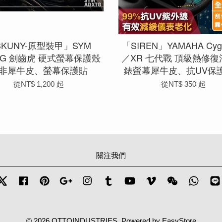
SKUNY-原型裝甲」SYM
「SIREN」YAMAHA Cyg
TG 劍齒虎 硬式螢幕保護殼
／XR 七代戰 頂級熱修
非犀牛皮、螢幕保護貼
錶螢幕犀牛皮、抗UV保
從
NT$ 1,200
起
從
NT$ 350
起
關注我們
Twitter
Facebook
Pinterest
Google
Instagram
Tumblr
YouTube
Vimeo
Wechat
Whats
© 2026 OTTOINDUSTRIES. Powered by
EasyStore