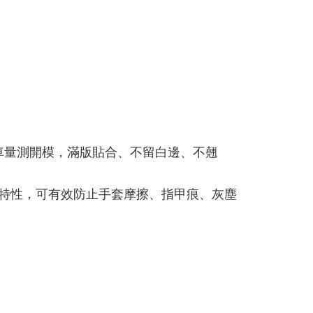
車量測開模，滿版貼合、不留白邊、不翹
等特性，可有效防止手套摩擦、指甲痕、灰塵