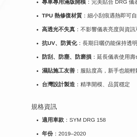
專車專用滿版開模
：完美貼合 DRG 
TPU 熱修復材質
：細小刮痕遇熱即可自
高透光不失真
：不影響儀表亮度與資訊
抗UV、防黃化
：長期日曬仍能保持透
防刮、防塵、防磨損
：延長儀表使用壽
濕貼施工友善
：服貼度高，新手也能輕
台灣設計製造
：精準開模、品質穩定
規格資訊
適用車款
：SYM DRG 158
年份
：2019–2020