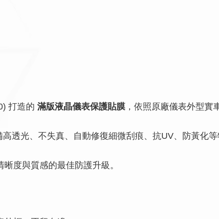
20) 打造的
滿版液晶儀表保護貼膜
，依照原廠儀表外型實
備高透光、不失真、自動修復細微刮痕、抗UV、防黃化
儀表清晰度與質感的最佳防護升級。