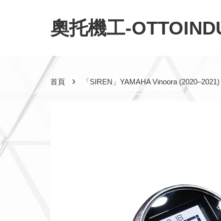
奧托機工-OTTOINDU
›
首頁
「SIREN」YAMAHA Vinoora (2