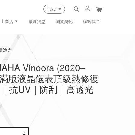
線上商店
最新消息
關於奧托
聯絡我們
｜高透光
HA Vinoora (2020–
專用滿版液晶儀表頂級熱修復
｜抗UV｜防刮｜高透光