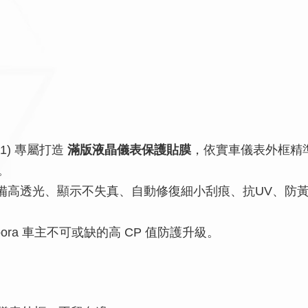
021) 專屬打造
滿版液晶儀表保護貼膜
，依實車儀表外框精
。
備高透光、顯示不失真、自動修復細小刮痕、抗UV、防
ora 車主不可或缺的高 CP 值防護升級。