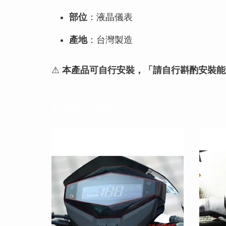
部位
：液晶儀表
產地
：台灣製造
⚠
本產品可自行安裝，「請自行斟酌安裝能
您可能也喜歡