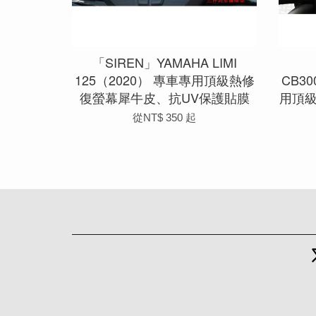
「SIREN」YAMAHA LIMI
125（2020） 專車專用頂級熱修
CB30
復螢幕犀牛皮、抗UV保護貼膜
用頂
從
NT$ 350
起