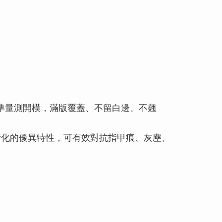
準量測開模，滿版覆蓋、不留白邊、不翹
黃化的優異特性，可有效對抗指甲痕、灰塵、