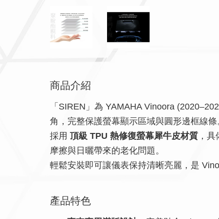
商品介紹
「SIREN」為 YAMAHA Vinoora (2020–2
角，完整保護螢幕顯示區域與圓形邊框線條
採用
頂級 TPU 熱修復螢幕犀牛皮材質
，具
摩擦與日曬帶來的老化問題。
輕鬆安裝即可讓儀表保持清晰亮麗，是 Vino
產品特色