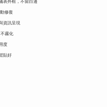
ra 儀表外框，不留白邊
動修復
與資訊呈現
、不霧化
用度
鬆貼好