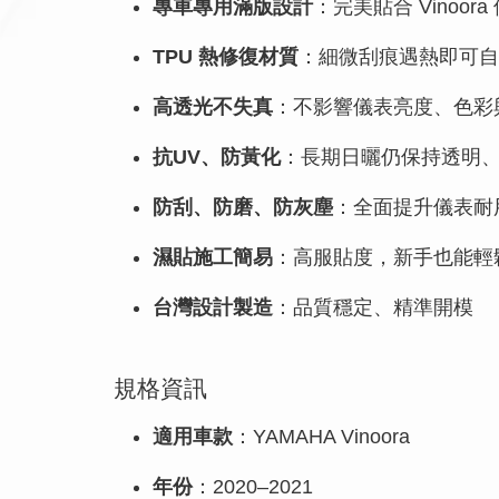
專車專用滿版設計
：完美貼合 Vinoo
TPU 熱修復材質
：細微刮痕遇熱即可自
高透光不失真
：不影響儀表亮度、色彩
抗UV、防黃化
：長期日曬仍保持透明
防刮、防磨、防灰塵
：全面提升儀表耐
濕貼施工簡易
：高服貼度，新手也能輕
台灣設計製造
：品質穩定、精準開模
規格資訊
適用車款
：YAMAHA Vinoora
年份
：2020–2021