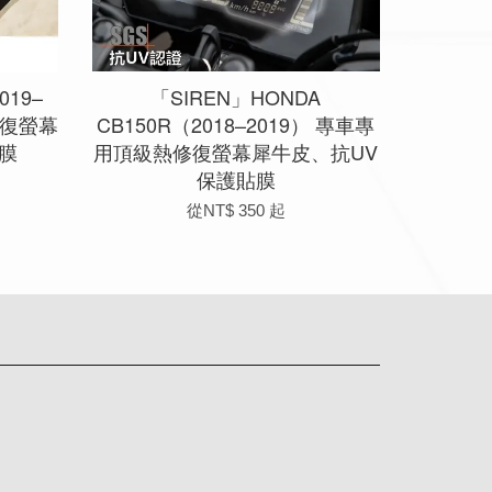
019–
「SIREN」HONDA
修復螢幕
CB150R（2018–2019） 專車專
膜
用頂級熱修復螢幕犀牛皮、抗UV
保護貼膜
從
NT$ 350
起
app
Line