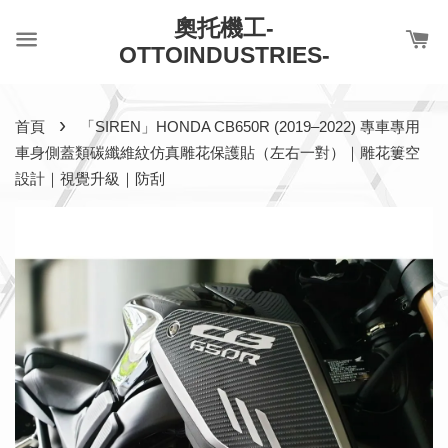
奧托機工-
OTTOINDUSTRIES-
›
首頁
「SIREN」HONDA CB650R (2019–2022) 專車專用
車身側蓋類碳纖維紋仿真雕花保護貼（左右一對）｜雕花簍空
設計｜視覺升級｜防刮