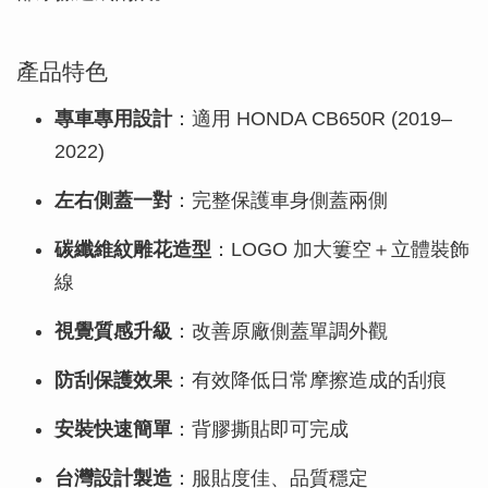
產品特色
專車專用設計
：適用 HONDA CB650R (2019–
2022)
左右側蓋一對
：完整保護車身側蓋兩側
碳纖維紋雕花造型
：LOGO 加大簍空＋立體裝飾
線
視覺質感升級
：改善原廠側蓋單調外觀
防刮保護效果
：有效降低日常摩擦造成的刮痕
安裝快速簡單
：背膠撕貼即可完成
台灣設計製造
：服貼度佳、品質穩定