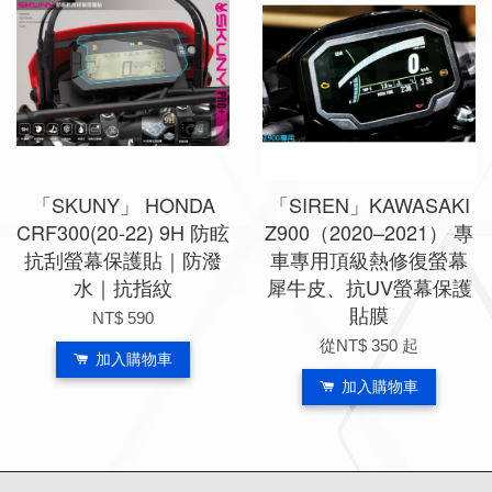
「SKUNY」 HONDA
「SIREN」KAWASAKI
CRF300(20-22) 9H 防眩
Z900（2020–2021） 專
抗刮螢幕保護貼｜防潑
車專用頂級熱修復螢幕
水｜抗指紋
犀牛皮、抗UV螢幕保護
貼膜
NT$ 590
從
NT$ 350
起
加入購物車
加入購物車