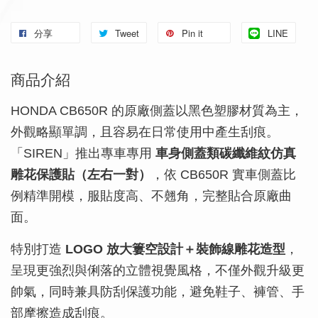
分享
Tweet
Pin it
LINE
商品介紹
HONDA CB650R 的原廠側蓋以黑色塑膠材質為主，
外觀略顯單調，且容易在日常使用中產生刮痕。
「SIREN」推出專車專用
車身側蓋類碳纖維紋仿真
雕花保護貼（左右一對）
，依 CB650R 實車側蓋比
例精準開模，服貼度高、不翹角，完整貼合原廠曲
面。
特別打造
LOGO 放大簍空設計＋裝飾線雕花造型
，
呈現更強烈與俐落的立體視覺風格，不僅外觀升級更
帥氣，同時兼具防刮保護功能，避免鞋子、褲管、手
部摩擦造成刮痕。