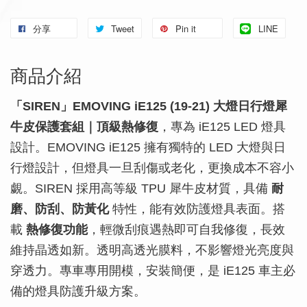
分享
Tweet
Pin it
LINE
商品介紹
「SIREN」EMOVING iE125 (19-21) 大燈日行燈犀
牛皮保護套組｜頂級熱修復
，專為 iE125 LED 燈具
設計。EMOVING iE125 擁有獨特的 LED 大燈與日
行燈設計，但燈具一旦刮傷或老化，更換成本不容小
覷。SIREN 採用高等級 TPU 犀牛皮材質，具備
耐
磨、防刮、防黃化
特性，能有效防護燈具表面。搭
載
熱修復功能
，輕微刮痕遇熱即可自我修復，長效
維持晶透如新。透明高透光膜料，不影響燈光亮度與
穿透力。專車專用開模，安裝簡便，是 iE125 車主必
備的燈具防護升級方案。