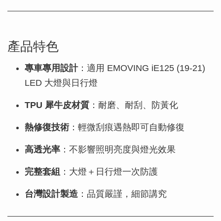
產品特色
專車專用設計
：適用 EMOVING iE125 (19-21)
LED 大燈與日行燈
TPU 犀牛皮材質
：耐磨、耐刮、防黃化
熱修復技術
：輕微刮痕遇熱即可自動修復
高透光率
：不影響照明亮度與燈光效果
完整套組
：大燈＋日行燈一次防護
台灣設計製造
：品質嚴謹，細節講究