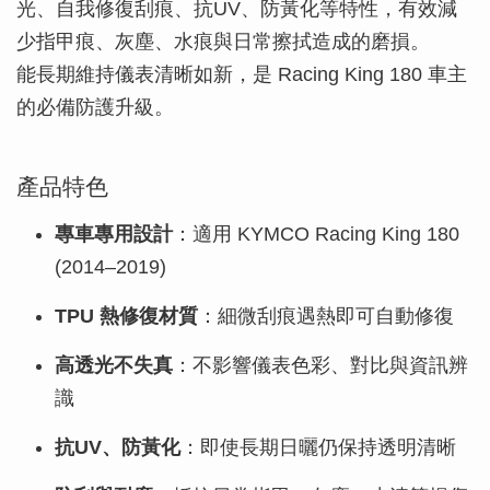
光、自我修復刮痕、抗UV、防黃化等特性，有效減
少指甲痕、灰塵、水痕與日常擦拭造成的磨損。
能長期維持儀表清晰如新，是 Racing King 180 車主
的必備防護升級。
產品特色
專車專用設計
：適用 KYMCO Racing King 180
(2014–2019)
TPU 熱修復材質
：細微刮痕遇熱即可自動修復
高透光不失真
：不影響儀表色彩、對比與資訊辨
識
抗UV、防黃化
：即使長期日曬仍保持透明清晰