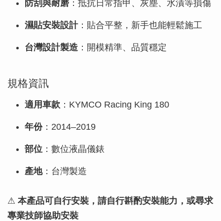
防刮與耐磨
：抵抗日常指甲、灰塵、水漬等損傷
濕貼安裝設計
：貼合平整，新手也能輕鬆施工
台灣設計製造
：開模精準、品質穩定
規格資訊
適用車款
：KYMCO Racing King 180
年份
：2014–2019
部位
：數位液晶儀錶
產地
：台灣製造
⚠
本產品可自行安裝，請自行斟酌安裝能力，或尋求
專業技師協助安裝