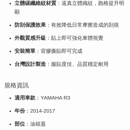
立體碳纖維紋材質
：逼真立體織紋，跑格提升明
顯
防刮保護效果
：有效降低日常摩擦造成的刮痕
外觀質感升級
：貼上即可強化車體視覺
安裝簡單
：背膠撕貼即可完成
台灣設計製造
：服貼度佳、品質穩定耐用
規格資訊
適用車款
：YAMAHA R3
年份
：2014-2017
部位
：油箱蓋