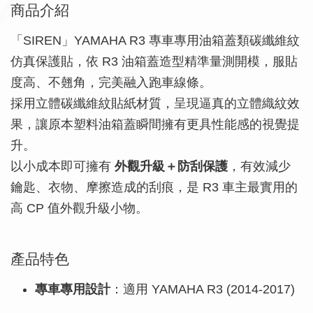
商品介紹
「SIREN」YAMAHA R3 專車專用油箱蓋類碳纖維紋
仿真保護貼，依 R3 油箱蓋造型精準量測開模，服貼
度高、不翹角，完美融入跑車線條。
採用立體碳纖維紋貼紙材質，呈現逼真的立體織紋效
果，讓原本塑料油箱蓋瞬間擁有更具性能感的視覺提
升。
以小成本即可擁有
外觀升級＋防刮保護
，有效減少
鑰匙、衣物、摩擦造成的刮痕，是 R3 車主最實用的
高 CP 值外觀升級小物。
產品特色
專車專用設計
：適用 YAMAHA R3 (2014-2017)