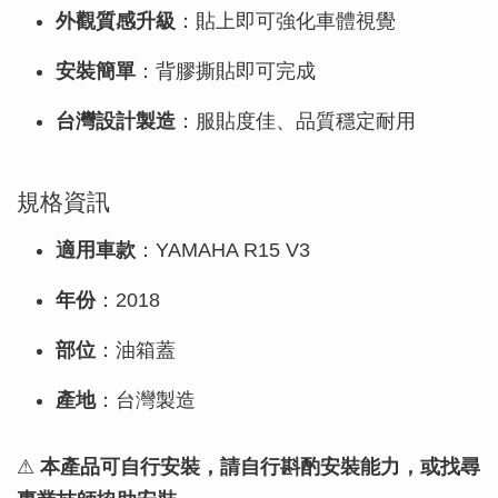
外觀質感升級
：貼上即可強化車體視覺
安裝簡單
：背膠撕貼即可完成
台灣設計製造
：服貼度佳、品質穩定耐用
規格資訊
適用車款
：YAMAHA R15 V3
年份
：2018
部位
：油箱蓋
產地
：台灣製造
⚠
本產品可自行安裝，請自行斟酌安裝能力，或找尋