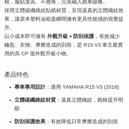
模，服貼度高、不翹角，完美融入跑車線條。
採用立體碳纖維紋貼紙材質，呈現逼真的立體織紋效
果，讓原本塑料油箱蓋瞬間擁有更具性能感的視覺提
升。
以小成本即可擁有
外觀升級＋防刮保護
，有效減少
鑰匙、衣物、摩擦造成的刮痕，是 R15 V3 車主最實
用的高 CP 值外觀升級小物。
產品特色
專車專用設計
：適用 YAMAHA R15 V3 (2018)
立體碳纖維紋材質
：逼真立體織紋，跑格提升明
顯
防刮保護效果
：有效降低日常摩擦造成的刮痕