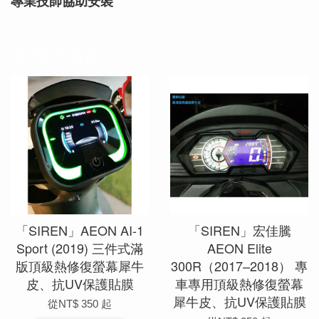
專業技師協助安裝
您可能也喜歡
「SIREN」AEON AI-1
「SIREN」宏佳騰
Sport (2019) 三件式滿
AEON Elite
版頂級熱修復螢幕犀牛
300R（2017–2018） 專
皮、抗UV保護貼膜
車專用頂級熱修復螢幕
犀牛皮、抗UV保護貼膜
從
NT$ 350
起