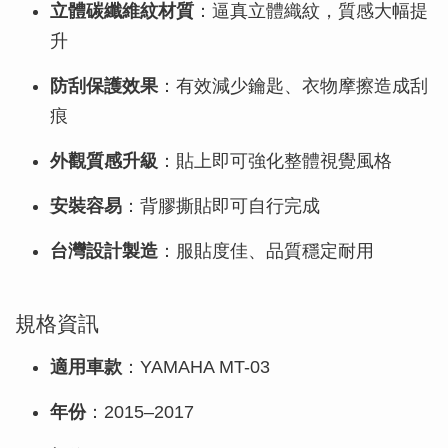
立體碳纖維紋材質
：逼真立體織紋，質感大幅提
升
防刮保護效果
：有效減少鑰匙、衣物摩擦造成刮
痕
外觀質感升級
：貼上即可強化整體視覺風格
安裝容易
：背膠撕貼即可自行完成
台灣設計製造
：服貼度佳、品質穩定耐用
規格資訊
適用車款
：YAMAHA MT-03
年份
：2015–2017