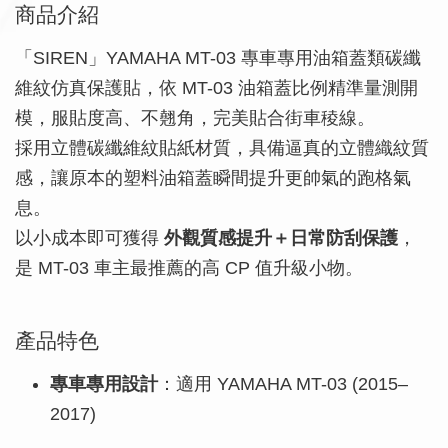
商品介紹
「SIREN」YAMAHA MT-03 專車專用油箱蓋類碳纖
維紋仿真保護貼，依 MT-03 油箱蓋比例精準量測開
模，服貼度高、不翹角，完美貼合街車稜線。
採用立體碳纖維紋貼紙材質，具備逼真的立體織紋質
感，讓原本的塑料油箱蓋瞬間提升更帥氣的跑格氣
息。
以小成本即可獲得
外觀質感提升＋日常防刮保護
，
是 MT-03 車主最推薦的高 CP 值升級小物。
產品特色
專車專用設計
：適用 YAMAHA MT-03 (2015–
2017)