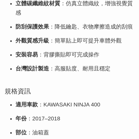
立體碳纖維紋材質
：仿真立體織紋，增強視覺質
感
防刮保護效果
：降低鑰匙、衣物摩擦造成的刮痕
外觀質感升級
：簡單貼上即可提升車體外觀
安裝容易
：背膠撕貼即可完成操作
台灣設計製造
：高服貼度、耐用且穩定
規格資訊
適用車款
：KAWASAKI NINJA 400
年份
：2017–2018
部位
：油箱蓋