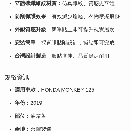
立體碳纖維紋材質
：仿真織紋、質感更立體
防刮保護效果
：有效減少鑰匙、衣物摩擦痕跡
外觀質感升級
：簡單貼上即可提升視覺層次
安裝簡單
：採背膠貼附設計，撕貼即可完成
台灣設計製造
：服貼度佳、品質穩定耐用
規格資訊
適用車款
：HONDA MONKEY 125
年份
：2019
部位
：油箱蓋
產地
：台灣製造