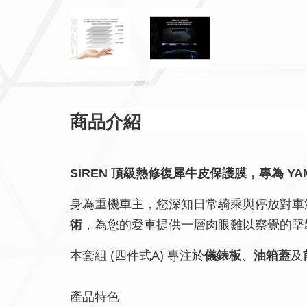
商品介紹
SIREN 頂級熱修復犀牛皮保護膜，專為 YAMAH
身為重機車主，您深知日常騎乘與停放對車
術
，為您的愛車提供一層肉眼難以察覺的堅
本套組 (四件式A) 專注於
儀錶板
、
油箱蓋
及
產品特色