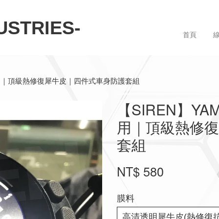
STRIES-
首頁
-18) 專用｜頂級熱修復犀牛皮｜四件式車身防護套組
【SIREN】YAMA
用｜頂級熱修
套組
NT$ 580
膜料