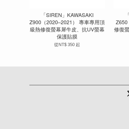
「SIREN」KAWASAKI
「
Z900（2020–2021） 專車專用頂
Z65
級熱修復螢幕犀牛皮、抗UV螢幕
修復
保護貼膜
從
NT$ 350
起