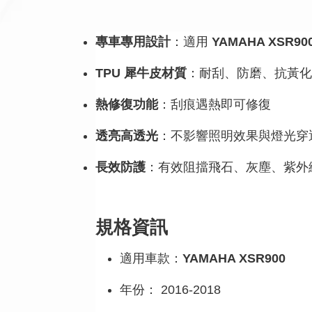
專車專用設計
：適用
YAMAHA XSR90
TPU 犀牛皮材質
：耐刮、防磨、抗黃化
熱修復功能
：刮痕遇熱即可修復
透亮高透光
：不影響照明效果與燈光穿
長效防護
：有效阻擋飛石、灰塵、紫外
規格資訊
適用車款：
YAMAHA XSR900
年份： 2016-2018