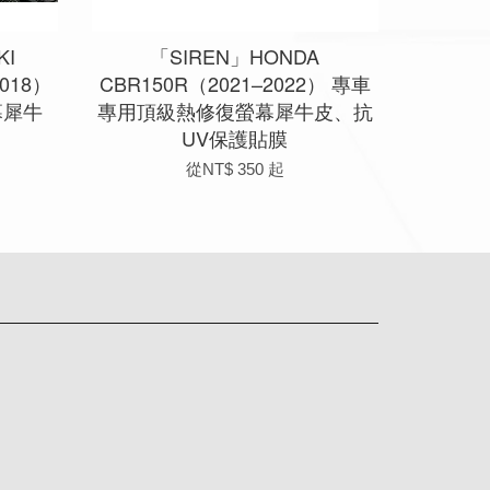
KI
「SIREN」HONDA
2018）
CBR150R（2021–2022） 專車
幕犀牛
專用頂級熱修復螢幕犀牛皮、抗
UV保護貼膜
從
NT$ 350
起
app
Line