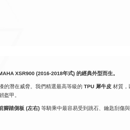
A XSR900 (2016-2018年式) 的經典外型而生。
漆的潛在威脅。我們精選最高等級的
TPU 犀牛皮
材質，
韌盔甲。
前腳踏側板 (左右)
等騎乘中最容易受到跳石、鑰匙刮傷與