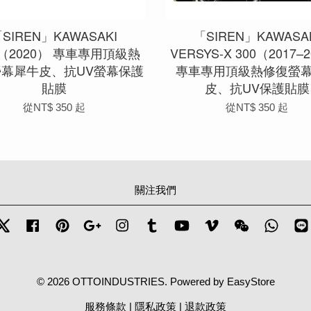
SIREN」KAWASAKI
「SIREN」KAWASA
0（2020） 專車專用頂級熱
VERSYS-X 300（2017–
螢幕犀牛皮、抗UV螢幕保護
專車專用頂級熱修復螢
貼膜
皮、抗UV保護貼膜
從
NT$ 350
起
從
NT$ 350
起
關注我們
Twitter
Facebook
Pinterest
Google
Instagram
Tumblr
YouTube
Vimeo
Wechat
Whats
© 2026 OTTOINDUSTRIES. Powered by
EasyStore
服務條款
|
隱私政策
|
退款政策