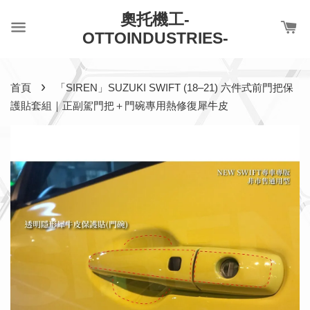
奧托機工-
OTTOINDUSTRIES-
›
首頁
「SIREN」SUZUKI SWIFT (18–21) 六件式前門把保
護貼套組｜正副駕門把＋門碗專用熱修復犀牛皮