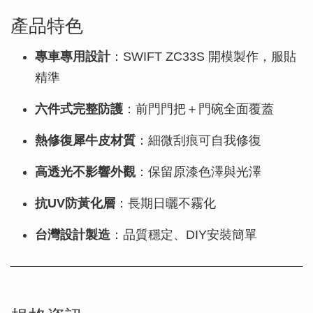
產品特色
專車專用設計
：SWIFT ZC33S 開模製作，服貼
精準
六件式完整防護
：前門門把＋門碗全面覆蓋
熱修復犀牛皮材質
：細微刮痕可自我修復
高透光不影響外觀
：保留原漆色澤與光澤
抗UV防黃化層
：長期日曬不霧化
台灣設計製造
：品質穩定、DIY安裝簡單