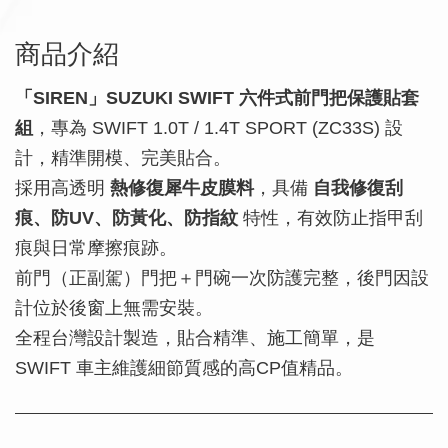
商品介紹
「SIREN」SUZUKI SWIFT 六件式前門把保護貼套
組
，專為 SWIFT 1.0T / 1.4T SPORT (ZC33S) 設
計，精準開模、完美貼合。
採用高透明
熱修復犀牛皮膜料
，具備
自我修復刮
痕、防UV、防黃化、防指紋
特性，有效防止指甲刮
痕與日常摩擦痕跡。
前門（正副駕）門把＋門碗一次防護完整，後門因設
計位於後窗上無需安裝。
全程台灣設計製造，貼合精準、施工簡單，是
SWIFT 車主維護細節質感的高CP值精品。