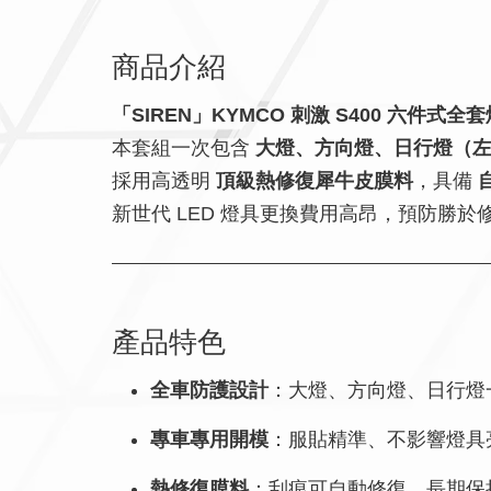
商品介紹
「SIREN」KYMCO 刺激 S400 六件
本套組一次包含
大燈、方向燈、日行燈（
採用高透明
頂級熱修復犀牛皮膜料
，具備
新世代 LED 燈具更換費用高昂，預防勝
產品特色
全車防護設計
：大燈、方向燈、日行燈
專車專用開模
：服貼精準、不影響燈具
熱修復膜料
：刮痕可自動修復、長期保