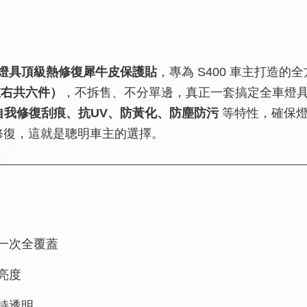
式全套燈具頂級熱修復犀牛皮保護貼
，專為 S400 車主打造
左右共六件）
，不拆售、不分單邊，真正一套搞定全車燈
自我修復刮痕、抗UV、防黃化、防塵防污
等特性，確保燈
於修復，這就是聰明車主的選擇。
一次全覆蓋
亮度
持透明