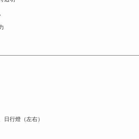
色
力
、日行燈（左右）