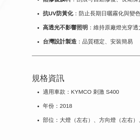
抗UV防黃化
：防止長期日曬霧化與變
高透光不影響照明
：維持原廠燈光穿透
台灣設計製造
：品質穩定、安裝簡易
規格資訊
適用車款：KYMCO 刺激 S400
年份：2018
部位：大燈（左右）、方向燈（左右）