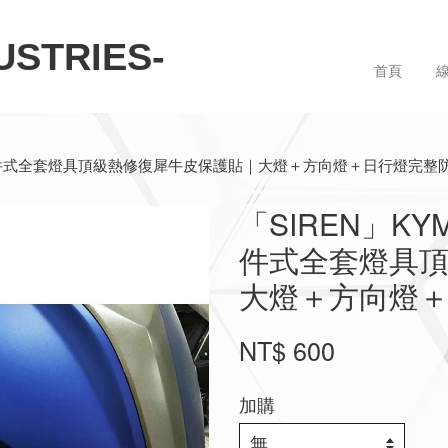
STRIES-
首頁
2018) 六件式全套燈具頂級熱修復犀牛皮保護貼｜大燈＋方向燈＋日行燈完整
「SIREN」KYMC
件式全套燈具
大燈＋方向燈
NT$ 600
加購