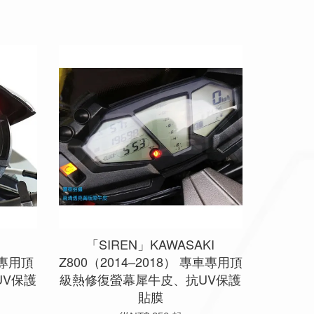
「SIREN」KAWASAKI
車專用頂
Z800（2014–2018） 專車專用頂
V保護
級熱修復螢幕犀牛皮、抗UV保護
貼膜