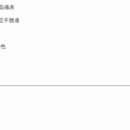
液晶儀表
定不翹邊
變色