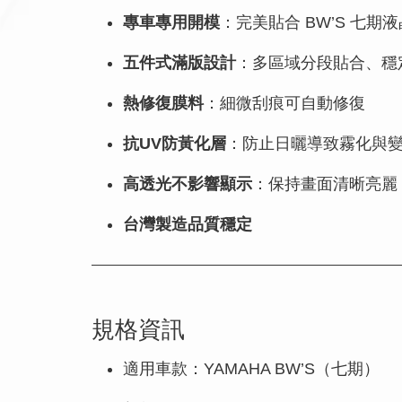
專車專用開模
：完美貼合 BW’S 七期
五件式滿版設計
：多區域分段貼合、穩
熱修復膜料
：細微刮痕可自動修復
抗UV防黃化層
：防止日曬導致霧化與
高透光不影響顯示
：保持畫面清晰亮麗
台灣製造品質穩定
規格資訊
適用車款：YAMAHA BW’S（七期）