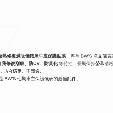
件式頂級熱修復滿版儀錶犀牛皮保護貼膜
，專為 BW’S 液晶
自我修復刮痕、防UV、防黃化
等特性，長期保持螢幕清
，貼合穩定、不翹邊。
是 BW’S 七期車主保護儀表的必備配件。