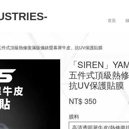
STRIES-
首頁
0–21) 五件式頂級熱修復滿版儀錶螢幕犀牛皮、抗UV保護貼膜
「SIREN」YAMA
五件式頂級熱
抗UV保護貼膜
NT$ 350
膜料