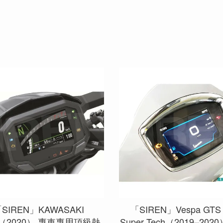
SIREN」KAWASAKI
「SIREN」Vespa GTS 
0（2020） 專車專用頂級熱
Super Tech（2019–202