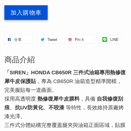
加入購物車
分享
Tweet
Pin it
LINE
商品介紹
「SIREN」HONDA CB650R 三件式油箱專用熱修復
犀牛皮保護貼
，專為 CB650R 油箱造型精準開模，
完美服貼每一道曲面。
採用高透明度
熱修復犀牛皮膜料
，具備
自我修復刮
痕
、
抗UV防黃化
、
不咬漆
等特性，長效維持原廠烤
漆光澤。
三件式分體結構完整覆蓋腿夾與油箱正面區域，貼膜