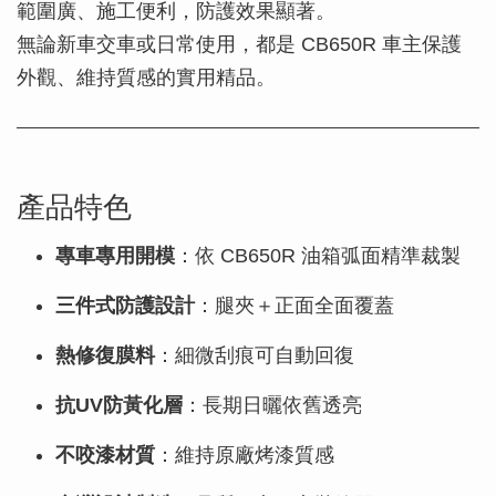
範圍廣、施工便利，防護效果顯著。
無論新車交車或日常使用，都是 CB650R 車主保護
外觀、維持質感的實用精品。
產品特色
專車專用開模
：依 CB650R 油箱弧面精準裁製
三件式防護設計
：腿夾＋正面全面覆蓋
熱修復膜料
：細微刮痕可自動回復
抗UV防黃化層
：長期日曬依舊透亮
不咬漆材質
：維持原廠烤漆質感