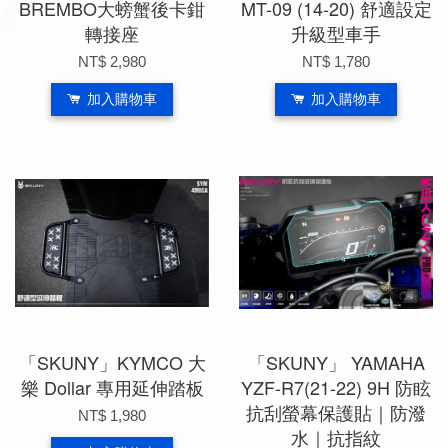
BREMBO大螃蟹後卡鉗
MT-09 (14-20) 舒適設定
轉接座
升級型車手
NT$ 2,980
NT$ 1,780
加入購物車
加入購物車
「SKUNY」KYMCO 大
「SKUNY」 YAMAHA
樂 Dollar 專用延伸踏板
YZF-R7(21-22) 9H 防眩
抗刮螢幕保護貼｜防潑
NT$ 1,980
水｜抗指紋