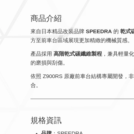
商品介紹
來自日本精品改裝品牌
SPEEDRA
的
乾式
方至前車台區域展現更加精緻的機械質感。
產品採用
高階乾式碳纖維製程
，兼具輕量
的磨損與刮傷。
依照 Z900RS 原廠前車台結構專屬開
合。
規格資訊
品牌
：SPEEDRA