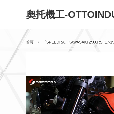
奧托機工-OTTOINDU
›
首頁
「SPEEDRA」KAWASAKI Z900RS (