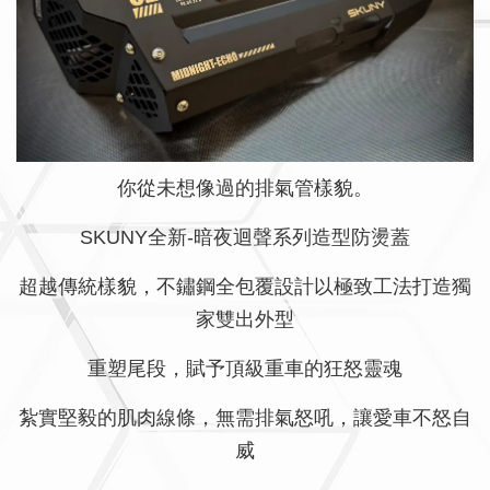
你從未想像過的排氣管樣貌。
SKUNY全新-暗夜迴聲系列造型防燙蓋
超越傳統樣貌，不鏽鋼全包覆設計以極致工法打造獨
家雙出外型
重塑尾段，賦予頂級重車的狂怒靈魂
紮實堅毅的肌肉線條，無需排氣怒吼，讓愛車不怒自
威